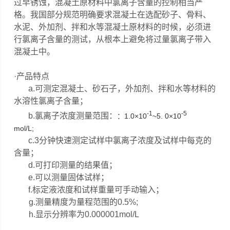
过早锈蚀，混凝土原材料中氯离子含量的控制相当严
格。我国部分规范明确要求混凝土在选配砂子、骨料、
水泥、外加剂、拌和水等混凝土原材料的时候，必须进
行氯离子含量的测试，从根本上避免将过量氯离子带入
混凝土中。
·产品特点
a.可测定混凝土、砂石子，外加剂、拌和水等材料的
水溶性氯离子含量；
-1
-5
b.氯离子浓度测量范围：
：
1.0
×
10
~5. 0
×
10
mol/L;
c.3分钟快速测定试样中氯离子浓度及试样中每克的
含量；
d.可打印测量的结果值；
e.可以测量固体试样；
f.标定液浓度和试样重量可手动输入；
g.测量精度为量程范围的0.5%;
h.显示分辨率为0.000001mol/L