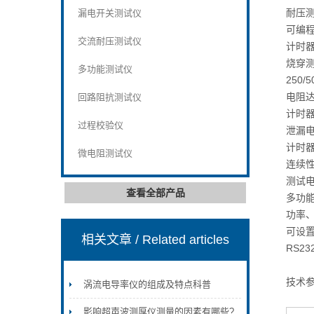
耐压测
漏电开关测试仪
可编程电
交流耐压测试仪
计时器
烧穿
多功能测试仪
250/
电阻
回路阻抗测试仪
计时器1
过程校验仪
泄漏电
计时器1
微电阻测试仪
连续
测试电
查看全部产品
多功
功率
可设置
相关文章
/ Related articles
RS2
技术
涡流电导率仪的组成及特点科普
影响超声波测厚仪测量的因素有哪些?