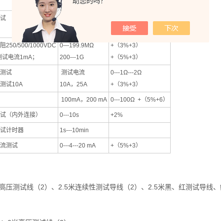
助您的吗？
范围/分辨率
精度
试
100---1000VAC
+（2%+5）
1000---5000VAC
+（3%+5）
250/500/1000VDC
0—199.9MΩ
+（3%+3）
小测试电流1mA；
200---1G
+（5%+3）
测试
测试电流
0---1Ω---2Ω
测试10A
10A，25A
+（3%+3）
100mA，200 mA
0---100Ω +（5%+6）
试（内外连接）
0---10s
+2%
试计时器
1s---10min
流测试
0---4---20 mA
+（5%+3）
置：
压测试线（2）、2.5米连续性测试导线（2）、2.5米黑、红测试导
：