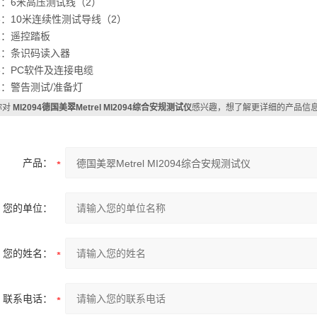
57：6米高压测试线（2）
58：10米连续性测试导线（2）
41：遥控踏板
61：条识码读入器
73：PC软件及连接电缆
42：警告测试/准备灯
你对
MI2094德国美翠Metrel MI2094综合安规测试仪
感兴趣，想了解更详细的产品信
产品：
您的单位：
您的姓名：
联系电话：