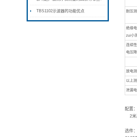
TBS1102示波器的功能优点
耐压测
绝缘电阻
zui
连续性
电压降
放电测
以上测
泄漏电
配
2米高
选件