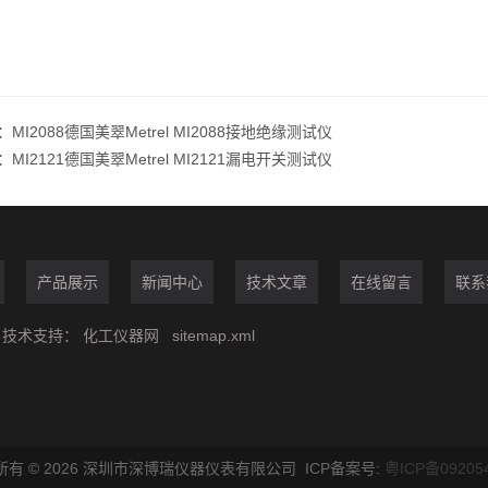
：
MI2088德国美翠Metrel MI2088接地绝缘测试仪
：
MI2121德国美翠Metrel MI2121漏电开关测试仪
产品展示
新闻中心
技术文章
在线留言
联系
技术支持：
化工仪器网
sitemap.xml
所有 © 2026 深圳市深博瑞仪器仪表有限公司 ICP备案号:
粤ICP备09205