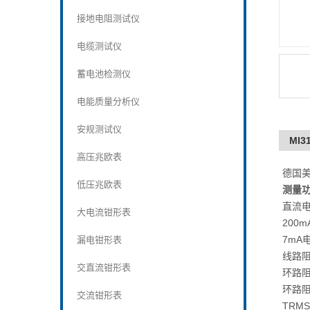
接地电阻测试仪
电缆测试仪
蓄电池检测仪
电能质量分析仪
安规测试仪
MI
高压兆欧表
德国
低压兆欧表
测量
直流
大电流钳形表
200
7mA
漏电钳形表
线路
交直流钳形表
环路
环路阻
交流钳形表
TRM