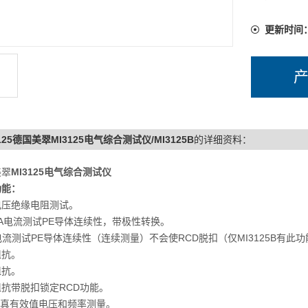
更新时间
3125德国美翠MI3125电气综合测试仪/MI3125B
的详细资料：
美翠
MI3125电气综合测试仪
功能：
电压绝缘电阻测试。
mA电流测试PE导体连续性，带极性转换。
电流测试PE导体连续性（连续测量）不会使RCD脱扣（仅MI3125B有此
阻抗。
阻抗。
抗带脱扣锁定RCD功能。
S真有效值电压和频率测量。