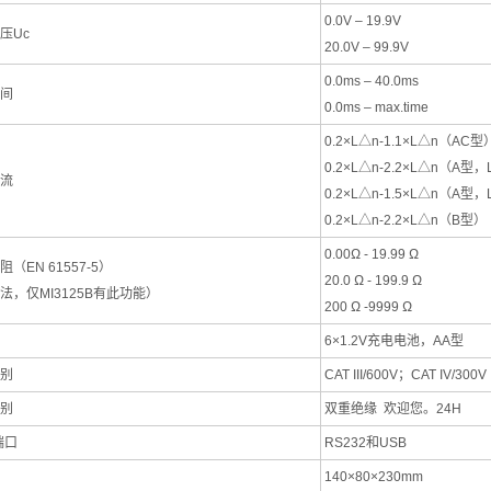
0.0V – 19.9V
压Uc
20.0V – 99.9V
0.0ms – 40.0ms
间
0.0ms – max.time
0.2×L△n-1.1×L△n（AC型
0.2×L△n-2.2×L△n（A型
流
0.2×L△n-1.5×L△n（A型
0.2×L△n-2.2×L△n（B型）
0.00Ω - 19.99 Ω
（EN 61557-5）
20.0 Ω - 199.9 Ω
法，仅MI3125B有此功能）
200 Ω -9999 Ω
6×1.2V充电电池，AA型
别
CAT III/600V；CAT IV/300V
别
双重绝缘 欢迎您。24H
端口
RS232和USB
140×80×230mm