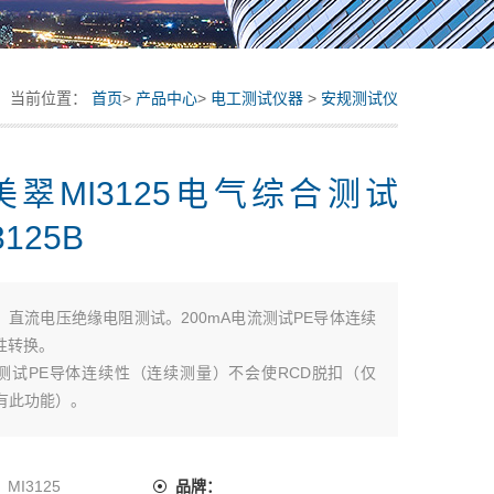
当前位置：
首页
>
产品中心
>
电工测试仪器
>
安规测试仪
美翠MI3125电气综合测试
3125B
：
直流电压绝缘电阻测试。200mA电流测试PE导体连续
性转换。
流测试PE导体连续性（连续测量）不会使RCD脱扣（仅
5B有此功能）。
。
：
MI3125
品牌：