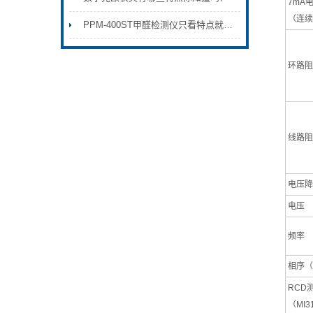
7mA
（连续
PPM-400ST甲醛检测仪只看特点就能了解这个仪器
环路阻抗
线路阻抗
电压降
电压
频率
相序（E
RCD测
（MI