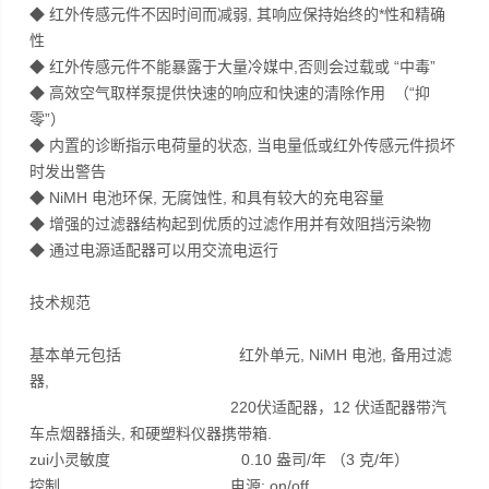
◆ 红外传感元件不因时间而减弱, 其响应保持始终的*性和精确
性
◆ 红外传感元件不能暴露于大量冷媒中,否则会过载或 “中毒”
◆ 高效空气取样泵提供快速的响应和快速的清除作用 （“抑
零”）
◆ 内置的诊断指示电荷量的状态, 当电量低或红外传感元件损坏
时发出警告
◆ NiMH 电池环保, 无腐蚀性, 和具有较大的充电容量
◆ 增强的过滤器结构起到优质的过滤作用并有效阻挡污染物
◆ 通过电源适配器可以用交流电运行
技术规范
基本单元包括 红外单元, NiMH 电池, 备用过滤
器,
220伏适配器，12 伏适配器带汽
车点烟器插头, 和硬塑料仪器携带箱.
zui小灵敏度 0.10 盎司/年 （3 克/年）
控制 电源: on/off