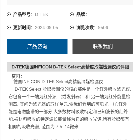
Select对所有冷媒特别灵敏,并消除了虚假讯号.此外,也没有
一般加热传感器的化学物衰竭问题,仪器的感测器不会受到
产品型号：
D-TEK
品牌：
高冷媒剂量的损伤,也不会随着时间而降低灵敏度.
更新时间：
2024-09-05
浏览次数：
9506
产品咨询
联系我们
D-TEK德国INFICON D-TEK Select高精度冷媒检漏仪
的详细
资料：
德国INFICON D-TEK Select高精度冷媒检漏仪
D-TEK Select 冷媒检漏仪的核心部件是一个红外吸收滤光仪.
它包含一个一端为红外源 （或发射器） 和 另一端为红外能量检
测器, 其间为滤光器的取样单元.像我们看到的可见光一样,红外
能是电磁能谱的一部分.大多数材料吸收特定和已知波长的红外
能.被材料吸收的特定波长能量称为它的吸收光谱.所有冷媒都有
相似的吸收光谱, 范围为 7.5–14微米.