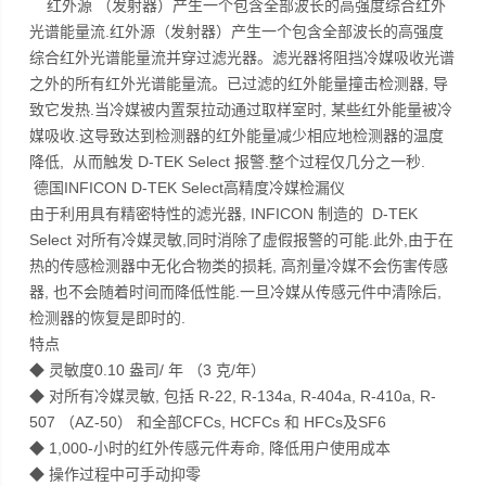
红外源 （发射器）产生一个包含全部波长的高强度综合红外
光谱能量流.红外源（发射器）产生一个包含全部波长的高强度
综合红外光谱能量流并穿过滤光器。滤光器将阻挡冷媒吸收光谱
之外的所有红外光谱能量流。已过滤的红外能量撞击检测器, 导
致它发热.当冷媒被内置泵拉动通过取样室时, 某些红外能量被冷
媒吸收.这导致达到检测器的红外能量减少相应地检测器的温度
降低, 从而触发 D-TEK Select 报警.整个过程仅几分之一秒.
德国INFICON D-TEK Select高精度冷媒检漏仪
由于利用具有精密特性的滤光器, INFICON 制造的 D-TEK
Select 对所有冷媒灵敏,同时消除了虚假报警的可能.此外,由于在
热的传感检测器中无化合物类的损耗, 高剂量冷媒不会伤害传感
器, 也不会随着时间而降低性能.一旦冷媒从传感元件中清除后,
检测器的恢复是即时的.
特点
◆ 灵敏度0.10 盎司/ 年 （3 克/年）
◆ 对所有冷媒灵敏, 包括 R-22, R-134a, R-404a, R-410a, R-
507 （AZ-50） 和全部CFCs, HCFCs 和 HFCs及SF6
◆ 1,000-小时的红外传感元件寿命, 降低用户使用成本
◆ 操作过程中可手动抑零