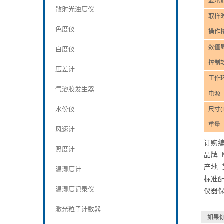
显示
散射光浊度仪
取样
色度仪
操作
数值
白度仪
控制
压差计
工作
气溶胶发生器
电源
水份仪
尺寸(L
重量
风速计
订购编号
照度计
品牌: M
产地:
温湿度计
标准配
温湿度记录仪
仪器保
激光粒子计数器
如果