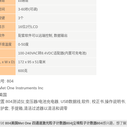
通道
四通道
时间
3-60秒(可调)
按键
3个
显示
16位2行LCD
软件
配套软件可以远端控制, 数据输出
环境温度
0-50度
100-240VAC转8.4VDC适配器(内置可充电池)
 x W x D)
172 x 95 x 51毫米
600克
: 804
et One Instruments Inc
 美国
置:
804测试仪
;
变压器
/
电池充电器
; USB数据线
;
软件
; 校正书;
操作说明书;
护套; 手提箱,
清洁过滤器以清洁和调零
你对
804美国Met One 四通道激光粒子计数器804|尘埃粒子计数器804
感兴趣，想了解