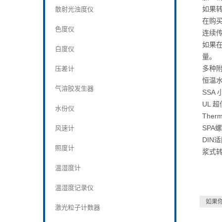
如果
散射光浊度仪
在购
色度仪
连续
如果在
白度仪
量。
多种
压差计
恒温
气溶胶发生器
SSA
UL 
水份仪
The
SP
风速计
DI
照度计
浆式
温湿度计
温湿度记录仪
如果
激光粒子计数器