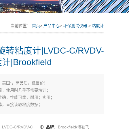
当前位置：
首页
>
产品中心
>
环保测试仪器
>
粘度计
旋转粘度计|LVDC-C/RVDV-
|Brookfield
：
美国*，高品质，低售价！
板，使用时几乎不需要培训；
准确，性能可靠，耐用；实用；
算，直接读取粘度数据；
，4/6条转子，更多速度组合；
精度，0.2%的重现性，范围的数据可交换性 ！
书和操作培训光盘。
：
LVDC-C/RVDV-C
品牌：
Brookfield/博勒飞