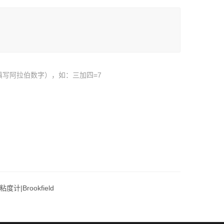
填写阿拉伯数字），如：三加四=7
度计|Brookfield