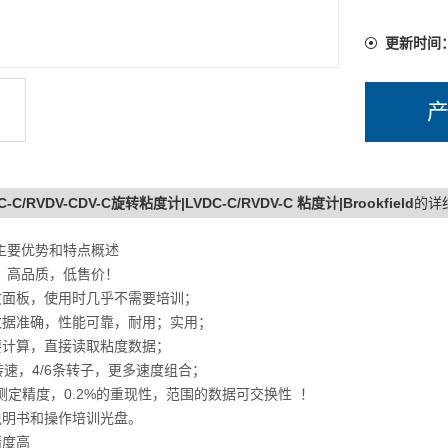
更新时间
C-C/RVDV-CDV-C旋转粘度计|LVDC-C/RVDV-C 粘度计|Brookfield
的详
C主要优势和特点概述
，高品质，低售价！
文面板，使用时几乎不需要培训；
数据准确，性能可靠，耐用；实用；
要计算，直接读取粘度数据；
转速，4/6条转子，更多速度组合；
测定精度，0.2%的重现性，范围的数据可交换性 ！
说明书和操作培训光盘。
精度高