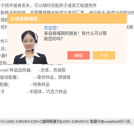
转子损坏或者丢失，可以随时另配转子或其它粘度附件
买新转子的时候，不需要将整台粘度计发回厂里，进行转子-粘度计的配对
传感器；每转设有4个应力传感点，反应快速，
低转速的时候，比如：在1转/分钟的情况下，DV-C 15秒钟即可刷新
欢迎您！
来自局域网的朋友！有什么可以帮
助您的吗？
附件可以选择，扩展测定范围和应用范筹
水浴； --样品恒温
 小量样品承接器； --稀有样品
超低粘度测定附件； --低粘度样品
rmosel 样品加热器; --沥青，热熔胶
A螺旋适配器； --膏状样品，焊锡膏
N适配器； --特殊样品
转子 --半固体，巧克力样品
你对
LVDC-C/RVDV-CDV-C旋转粘度计|LVDC-C/RVDV-C 粘度计|Brookfield
感兴趣，