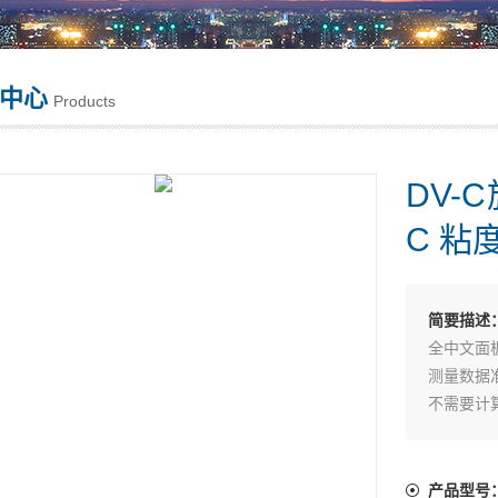
中心
Products
DV-C
C 粘度计
简要描述
全中文面
测量数据
不需要计
18种转速
1%的测定
中文说明
产品型号