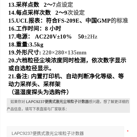
13.
采样点数 2
～
7
点设定
14.
每点采样次数 2
～
9
次设定
15.UCL
报表：符合FS-209E
、中国
GMP
的标准
16.
工作时间：8
小时
17.
电源： AC220V
±10% 50
±2Hz
18.
重量:
3.5kg
19.
外形尺寸:
220
×280
×135mm
20.
六档粒径尘埃浓度同时检测，依次数字显示
或自选粒径显示。
21.
备注: 内置打印机、自动判断净化等级、等
动力采样头、采样架
（温湿度探头为选购件）
如果你对
LAPC9237便携式激光尘埃粒子计数器
感兴趣，想了解更详细的
产品信息，填写下表直接与厂家联系：