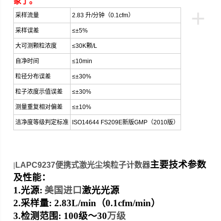
象了。
+
采样流量
2.83
升/分钟（0.1cfm）
采样误差
≤±5%
大可测颗粒浓度
≤30K颗/L
自净时间
≤10min
粒径分布误差
≤±30%
粒子浓度示值误差
≤±30%
测量重复相对偏差
≤±10%
洁净度等级判定标准
ISO14644
FS209E
新版GMP（2010版）
主要技术参数
|
LAPC9237便携式激光尘埃粒子计数器
及性能：
1.
光源:
美国进口
激光光源
2.
采样量: 2.83L/min（0.1cfm/min）
3.
检测范围: 100
级～
30
万级