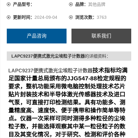
级，三十万级的净化级别的判定。原老款UCL测试时，时
产品型号：
品牌：
其他品牌
间长了，会停止测试，死机现象也没有了，打印机打印时
更新时间：
2024-09-04
浏览次数：
3763
间长了，也不会少笔画现象了
产品咨询
联系我们
LAPC9237便携式激光尘埃粒子计数器
的详细资料：
技术指标均满
LAPC9237便携式激光尘埃粒子计数器
足国家计量总局颁布的
JJG547-88
检定规程的
要求，整机功能采用微电脑控制处理技术芯片
贴片封装技术和半导体激光传感器技术及进口
气泵，可直接打印检测结果。具有功能多、测
量精度高、速度快、便于携带和操作简单等特
点。仪器一次采样可同时测得多种粒径的尘埃
粒子数，并能选择观察其中某一粒径粒子的数
目及其变化情况，对于研究、检测和评价各种