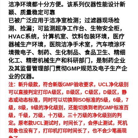
洁净环境都十分方便。该系列仪器性能设计新
颖、质量稳定可靠
已被广泛应用于洁净室检测；过滤器现场检
测、捡漏；可监测超净工作台、生物安全柜，
HVAC
系统，计算机室、饮料包装环境，医疗
器械生产环境，医院洁净手术室，汽车喷涂环
境微电子、制药、生化制品、食品卫生、精细
化工、精密机械生产和科研部门，是制药企业
及其监督管理部门贯彻
GMP
规范及电子生产企
业的仪器。
注：新升级款，符合新版
GMP
验收要求，
UCL
净化级别
可以直接判定打印
A
级区，
B
级区，
C
级区，
D
级区，静
态或动态标准，同时可以切换到
ISO
标准的
5
级，
6
级，
7
级，
8
级，
9
级的净化级别，还能切换到老的
GMP
标准百
级，千级，万级，十万级，三十万级的净化级别的判
定。原老款
UCL
测试时，时间长了，会停止测试，死机
现象也没有了，打印机打印时间长了，也不会少笔画现