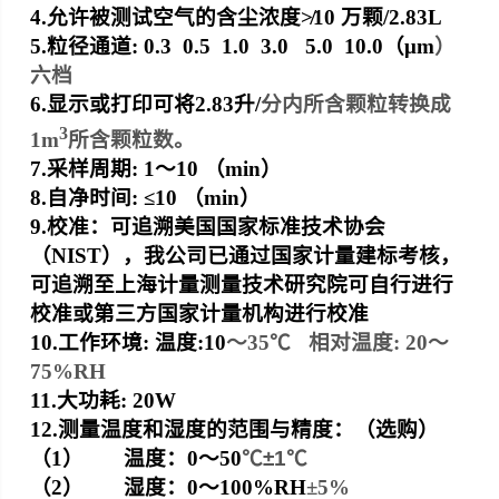
4.
允许被测试空气的含尘浓度≯10
万颗
/2.83L
5.
粒径通道: 0.3 0.5 1.0 3.0 5.0 10.0
（
μm
）
六档
6.
显示或打印可将2.83
升
/
分内所含颗粒转换成
3
1m
所含颗粒数。
7.
采样周期: 1
～
10
（
min
）
8.
自净时间: ≤10 （min）
9.
校准：可追溯美国国家标准技术协会
（NIST
），我公司已通过国家计量建标考核，
可追溯至上海计量测量技术研究院可自行进行
校准或第三方国家计量机构进行校准
10.
工作环境: 温度:
10
～
35
℃
相对温度
: 20
～
75%RH
11.
大功耗: 20W
12.
测量温度和湿度的范围与精度：（选购）
（1
）
温度：0
～
50
℃
±1
℃
（2
）
湿度：0
～
100%RH
±5%