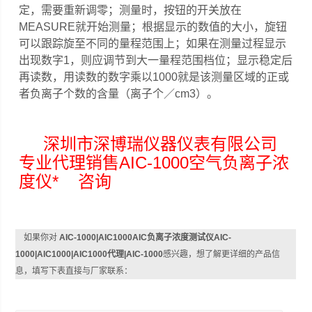
定，需要重新
调零；测量时，按钮的开关放在
MEASURE就开始测量；根据显示的数
值的大小，旋钮
可以跟踪旋至不同的量程范围上；如果在测量过程显示
出现数字1，则应调节到大一量程范围档位；显示稳定后
再读数，用读
数的数字乘以1000就是该测量区域的正或
者负离子个数的含量（离子个
／cm3）。
深圳市深博瑞仪器仪表有限公司
专业代理销售AIC-1000空气负离子浓
度仪* 咨询
如果你对
AIC-1000|AIC1000AIC负离子浓度测试仪AIC-
1000|AIC1000|AIC1000代理|AIC-1000
感兴趣，想了解更详细的产品信
息，填写下表直接与厂家联系：