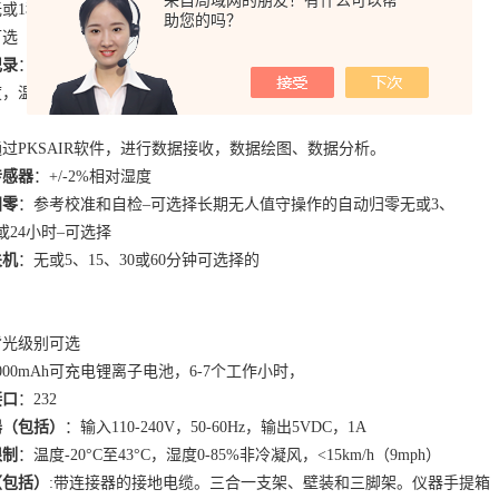
无或
1
秒至
15
秒平局值可选。
助您的吗？
可选（仅在单极模式下）
记录
：标准
CSV
格式，日期和时间戳文件（大多数据分析软件支持）离
度，温度和湿度。数据记录在
MicroSD
上，最大存储空间
32GB.
通过
PKSAIR
软件，进行数据接收，数据绘图、数据分析。
传感器
：
+/-2%
相对湿度
归零
：参考校准和自检–可选择长期无人值守操作的自动归零无或
3
、
或
24
小时–可选择
关机
：无或
5
、
15
、
30
或
60
分钟可选择的
背光级别可选
000mAh
可充电锂离子电池，
6-7
个工作小时，
接口
：
232
器（包括）
：输入
110-240V
，
50-60Hz
，输出
5VDC
，
1A
限制
：温度
-20
°
C
至
43
°
C
，湿度
0-85%
非冷凝风，
<15km/h
（
9mph
）
（包括）
:
带连接器的接地电缆。三合一支架、壁装和三脚架。仪器手提箱