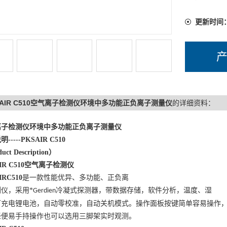
PKSAIR 
功能：正
更新时间
双量程显示
SAIR C510空气离子检测仪环境中多功能正负离子测量仪
的详细资料：
离子检测仪环境中多功能正负离子测量仪
说明
-----PKSAIR C510
uct Description
）
R C510
空气离子检测仪
IRC510
是
一款性能优异、多功能、正负离
仪，采用*
冷凝式探测器，带数据存储，软件分析，温度、湿
Gerdien
可充电锂电池，自动零校准，自动关机模式。操作面板按键简单容易操作
轻便易手持操作也可以选用三脚架实时观测。