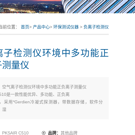
当前位置：
首页
>
产品中心
>
环保测试仪器
>
负离子检测仪
离子检测仪环境中多功能正
子测量仪
：
空气离子检测仪环境中多功能正负离子测量仪
RC510是一款性能优异、多功能、正负离
，采用*Gerdien冷凝式探测器，带数据存储，软件分
、湿
电锂电池，自动零校准，自动关机模式。操作面板按键
操作，
易手持操作也可以选用三脚架实时观测。
：
PKSAIR C510
品牌：
其他品牌