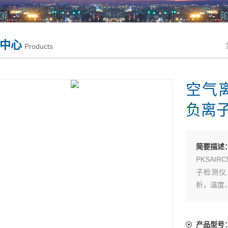
中心
Products
空气
负离
简要描述
PKSAI
子检测仪
析，温度
度，可充
简单容易
重量轻便
产品型号