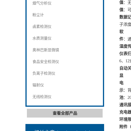
值
：
烟气分析仪
值
：
粉尘计
数据
子浓
卤素检测仪
软
水质测量仪
件
：
湿度
奥林巴斯显微镜
仪表
6
、
12
食品安全检测仪
自动
负离子检测仪
显
电
辐射仪
示
：
无线检测仪
池
：
2
通讯
充电
查看全部产品
环境
附件