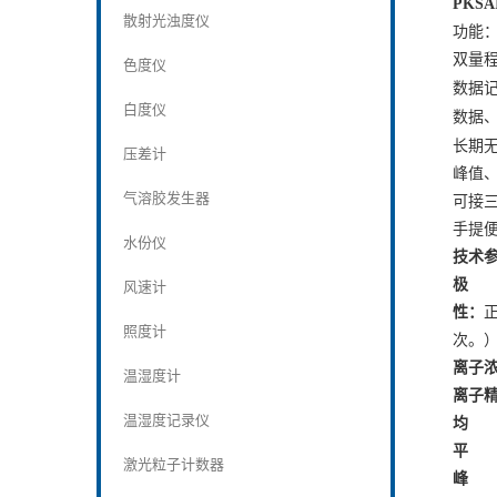
PKSAI
散射光浊度仪
功能
双量
色度仪
数据
白度仪
数据
长期
压差计
峰值
气溶胶发生器
可接
手提
水份仪
技术
极
风速计
性：
照度计
次。
离子
温湿度计
离子
温湿度记录仪
均
平
激光粒子计数器
峰