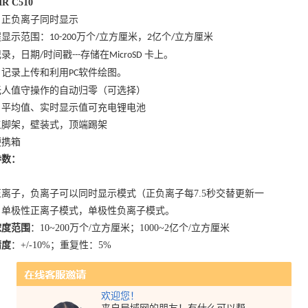
R C510
：正负离子同时显示
程显示范围：
万个
立方厘米，
亿个
立方厘米
10-200
/
2
/
记录，日期
时间戳
存储在
卡上。
/
---
MicroSD
、记录上传和利用
软件绘图。
PC
无人值守操作的自动归零（可选择）
、平均值、实时显示值可充电锂电池
三脚架，壁装式，顶端踢架
便携箱
参数：
正离子，负离子可以同时显示模式（正负离子每
7.5
秒交替更新一
）单极性正离子模式，单极性负离子模式。
浓度范围
：
10~200
万个
/
立方厘米；
1000~2
亿个
/
立方厘米
精度
：
+/-10%
；重复性：
5%
欢迎您！
来自局域网的朋友！有什么可以帮