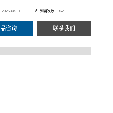
C510
负离子同时显示
：
2025-08-21
浏览次数：
962
范围：10-200万个/立方厘米，2亿个/立方厘米
产品咨询
联系我们
，