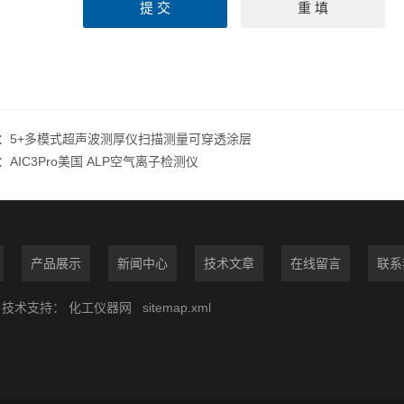
：
5+多模式超声波测厚仪扫描测量可穿透涂层
：
AIC3Pro美国 ALP空气离子检测仪
产品展示
新闻中心
技术文章
在线留言
联系
技术支持：
化工仪器网
sitemap.xml