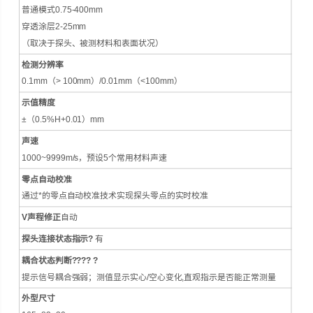
普通模式0.75-400mm
穿透涂层2-25mm
（取决于探头、被测材料和表面状况）
检测分辨率
0.1mm（> 100mm）/0.01mm（<100mm）
示值精度
±（0.5%H+0.01）mm
声速
1000~9999m/s，预设5个常用材料声速
零点自动校准
通过*的零点自动校准技术实现探头零点的实时校准
V
声程修正
自动
探头连接状态指示
?
有
耦合状态判断
???? ?
提示信号耦合强弱；测值显示实心/空心变化,直观指示是否能正常测量
外型尺寸