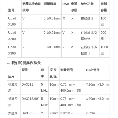
无需试块自动
测量精度
USB
穿透
统计功能
存储
型号
校零
涂层
容量
Upad
V
0.1/0.01mm
Ｘ
Ｘ
在线统计
100
X100
组
Upad
V
0.1/0.01mm
V
Ｘ
在线统计/数
500
X200
据统计
组
Upad
V
0.1/0.01mm
V
V
在线统计/数
1000
X300
据统计
组
...
我们的测厚仪探头
型号
频
探 头
测量范围
zui小管径
应用
率
直 径
标准应
DA301S
5
10mm
0.75mm～
Φ20mm×3.0mm
用
MHz
400.0mm（钢）
标准应
DA301S/90°
5
10mm
0.75mm～
Φ20mm×3.0mm
用
MHz
400.0mm（钢）
大壁厚
DA303S
2
22mm
3.0mm～
20mm