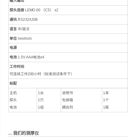
输入输出
探头连接
LEMO 00 （C5） x2
通讯
RS232/USB
语言
中/英文
单位
mm/inch
电源
电池
1.5V AAA电池x4
工作时间
可连续工作200小时（标准测试条件下）
标配
主机
1台
说明书
1本
探头
1只
包装箱
1个
电池
1组
耦合剂
1瓶
...
我们的测厚仪