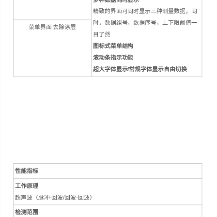
精致的界面可同时显示三种测量数据，同
时，数据组号，数据序号，上下限阈值一
菜单界面 去除涂层
目了然
图标式菜单结构
滚动条指示功能
超大字体显示/常规字体显示自由切换
性能指标
工作原理
超声波（脉冲-回波/回波-回波）
检测范围