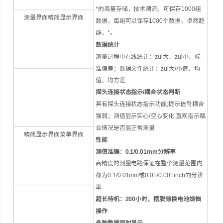
*的海量存储，技术潮流。可保存1000组
测量界面精简显示界面
数据，每组可以保存1000个数据，卓然超
群，*。
数据统计
测量过程中在线统计：zui大、zui小、标
准偏差；数据文件统计：zui大/小值、均
值、均方差
探头连接状态指示/耦合状态判断
具有探头连接状态指示功能;提示信号耦合
强弱；测值显示实心/空心变化,直观指示耦
合情况是否能正常测量
精简显示界面菜单界面
性能
测值准确：0.1/0.01mm分辨率
高精度的测量电路保证在整个测量范围内
都为0.1/0.01mm或0.01/0.001inch的分辨
率
超长待机：200小时，摆脱频换电池烦恼
操作
多种数据同时显示