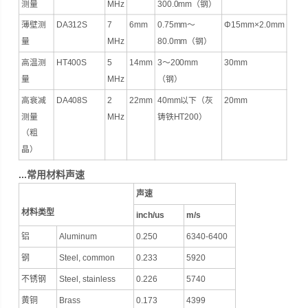
测量
MHz
300.0mm（钢）
薄壁测
DA312S
7
6mm
0.75mm～
Φ15mm×2.0mm
量
MHz
80.0mm（钢）
高温测
HT400S
5
14mm
3～200mm
30mm
量
MHz
（钢）
高衰减
DA408S
2
22mm
40mm以下（灰
20mm
测量
MHz
铸铁HT200）
（粗
晶）
...
常用材料声速
声速
材料类型
inch/us
m/s
铝
Aluminum
0.250
6340-6400
钢
Steel, common
0.233
5920
不锈钢
Steel, stainless
0.226
5740
黄铜
Brass
0.173
4399