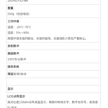
165×82×30 mm
重量
250g（包括电池）
工作环境
温度：-20℃~70℃
湿度：5%～90%
周围环境无强烈振动、无强烈磁场、无腐蚀性介质及严重粉尘。
发射脉冲
激励脉冲
150V负尖脉冲
接收系统
增益
高/低/自动
显示
LCD
点阵显示
高对比度128x64点阵液晶显示，精美印刷体文字、数字及符号，高亮度
EL背光