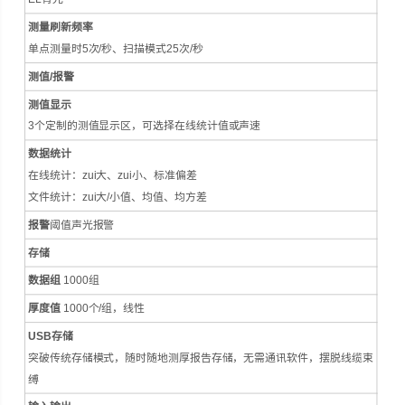
测量刷新频率
单点测量时5次/秒、扫描模式25次/秒
测值/报警
测值显示
3个定制的测值显示区，可选择在线统计值或声速
数据统计
在线统计：zui大、zui小、标准偏差
文件统计：zui大/小值、均值、均方差
报警
阈值声光报警
存储
数据组
1000组
厚度值
1000个/组，线性
USB
存储
突破传统存储模式，随时随地测厚报告存储，无需通讯软件，摆脱线缆束
缚