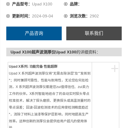
产品型号：
Upad X100
品牌：
更新时间：
2024-09-04
浏览次数：
2902
产品咨询
联系我们
Upad X100超声波测厚仪Upad X100
的详细资料：
+
Upad X
系列: 功能完备 性能超群
Upad X 系列超声波测厚仪将“无需去除涂层”及“”发挥到
*；同时兼顾可靠性、性能与耐用性，无论您在何处检
测，X 系列超声波测厚仪都是您zui值得信任、zui卖力
工作的伙伴。X系列智能地结合了的自动实时探头零点
校准技术，解决了探头磨损、更换探头或高温测量时的
零点误差；回波-回波检测技术的应用使检测精度趋近
*，消除了材料上油漆等保护层影响，同时地提高生产
效率。这种创新的测厚仪会提供给用户超凡的使用体
验。