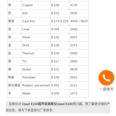
铜
Copper
0.186
4720
铁
Iron
0.233
5930
铸铁
Cast Iron
0.173-0.229
4400－5820
铅
Lead
0.094
2400
银
Silver
0.142
3607
金
Gold
0.128
3251
钛
Titanium
0.236
5990
锡
Tin
0.117
2960
镍
Nickel
0.222
5639
陶瓷
Porcelain
0.230
5842
硫化橡胶
Rubber, vulcanized
0.091
2311
一键拨号
水
Water
0.058
1473
如果你对
Upad X100超声波测厚仪Upad X100
感兴趣，想了解更详细的产
品信息，填写下表直接与厂家联系：