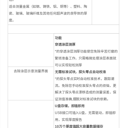
适合测量金属（如钢、铸铁、铝、铜等）、塑料、陶
瓷、玻璃、玻璃纤维及其他任何超声波的良导体的厚
度。
功能
穿透涂层测厚
*的穿透涂层测厚功能使您免除辛苦打磨的
繁琐准备工作，只需略微处理涂层表面就
可以实现轻松测厚
去除涂层示意测量界面
无需标准试块，探头零点自动校准
*的探头零点实时自动校准技术，跟踪潮
流。免除您手动校准探头零点的烦恼，更
解决了探头零点漂移造成的测量误差，保
证测值准确,摆脱对标准试块的依赖。
U
盘存储，即插即用
USB接口可插入U盘，无需驱动，即插即
用，实现厚度报告
10
万个厚度值超大容量数据储存