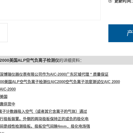
更新时间
C-2000美国ALP空气负离子检测仪
的详细资料：
深博瑞仪器仪表有限公司作为AIC-2000广东区域代理 * 质量保证
2000美国ALP空气负离子检测仪AIC2000空气负离子浓度测试仪AIC 2000
IC-2000
美国
惠供货中
气离子计数器吸入空气（或者其它含离子的气体）通过
行极板装置。外侧的两块极板保持正的或负的极化电
间是线性检测极板。极板空气间隙4mm，极化电场强