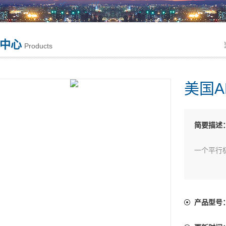
中心
Products
美国A
简要描述
一个平行
压，中间
度1000V/
产品型号