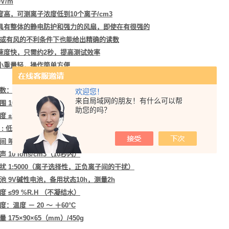
0V/m
敏度高，可测离子浓度低到10个离子/cm3
于具有整体的静电防护和强力的风扇，即使在有很强的
或有风的不利条件下也能给出精确的读数
应速度快，只需约2秒，提高测试效率
积小重量轻，操作简单方便
数：
欢迎您！
来自局域网的朋友！有什么可以帮
 100-19，999，000个
助您的吗？
±25%对快速离子（迁移率大于8×10-5m/s per V/m）
 : 低、中、高离子浓度读数
间 响应时间2秒，正负离子切换10秒
10 ions/cm3（10秒内）
 1:5000（离子选择性，正负离子间的干扰）
 9V碱性电池，备用状态10h，测量2h
 ≤99 %R.H （不凝结水）
：温度 － 20 ～ ＋60°C
 175×90×65（mm）/450g