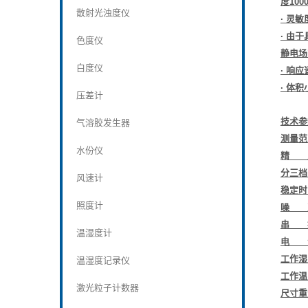
度100
散射光浊度仪
· 灵
· 由
色度仪
静电场
白度仪
· 响
· 体
压差计
技术参
气溶胶发生器
测量范围
水份仪
精 度 
分三档
风速计
稳定时
照度计
噪 声 
串 扰
温湿度计
电 池
工作湿度
温湿度记录仪
工作温度
激光粒子计数器
尺寸重量