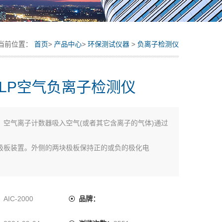
当前位置：
首页
>
产品中心
>
环保测试仪器
>
负离子检测仪
LP空气负离子检测仪
：
空气离子计数器吸入空气(或者其它含离子的气体)通过
极板装置。外侧的两块极板保持正的或负的极化电
是线性检测极板。极板空气间隙4mm，极化电场强
m
：
AIC-2000
品牌：