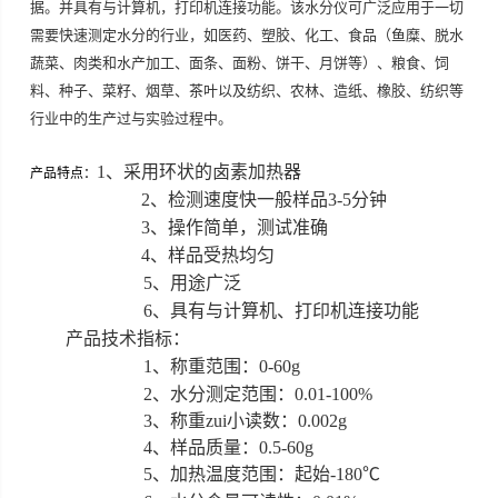
据。并具有与计算机，打印机连接功能。该水分仪可广泛应用于一切
需要快速测定水分的行业，如医药、塑胶、化工、食品（鱼糜、脱水
蔬菜、肉类和水产加工、面条、面粉、饼干、月饼等）、粮食、饲
料、种子、菜籽、烟草、茶叶以及纺织、农林、造纸、橡胶、纺织等
行业中的生产过与实验过程中。
1
、采用环状的卤素加热器
产品特点：
2
、检测速度快一般样品
3-5
分钟
3
、操作简单，测试准确
4
、样品受热均匀
5
、用途广泛
6
、具有与计算机、打印机连接功能
产品技术指标：
1
、称重范围：
0-60g
2
、水分测定范围：
0.01-100%
3
、称重zui小读数：
0.002g
4
、样品质量：
0.5-60g
5
、加热温度范围：起始
-180
℃