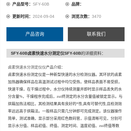
产品型号：
SFY-60B
品牌：
更新时间：
2024-09-04
浏览次数：
3470
产品咨询
联系我们
SFY-60B卤素快速水分测定仪SFY-60B
的详细资料：
卤素快速水分测定仪仪
产品介绍：
卤素快速水份测定仪是一种新型快速的水分检测仪器。其环状的卤素
加热器确保样品在高温测试过程中均匀受热，使样品表面不易受损，
快速干燥，在干燥过程中，水分仪持续测量并即时显示样品丢失的水
分含量
%
，干燥程序完成后，zui终测定的水分含量值被锁定显示。与
烘箱加热法相比，其检测结果具有良好的*性
,
具有可替代性
,
且检测效
率远远高于烘箱法。一般样品只需几分钟即可完成测定。该仪器操作
简单，测试准确，显示部分采用红色数码管，示值清晰可见，分别可
显示水分值、样品初值、终值、测定时间、温度初值、zui终值等数