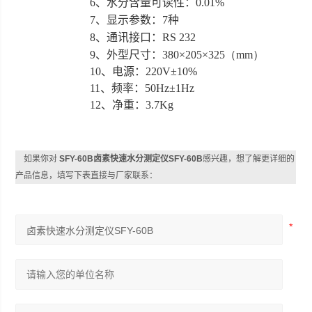
6
、水分含量可读性：
0.01%
7
、显示参数：
7
种
8
、通讯接口：
RS 232
9
、外型尺寸：
380×205×325（mm）
10
、电源：
220V±10%
11
、频率：
50Hz±1Hz
12
、净重：
3.7Kg
如果你对
SFY-60B卤素快速水分测定仪SFY-60B
感兴趣，想了解更详细的
产品信息，填写下表直接与厂家联系：