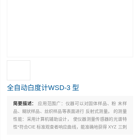
全自动白度计WSD-3 型
简要描述：
应用范围广：仪器可以对固体样品、粉 末样
品、糊状样品、丝织样品等表面进行 反射式测量。 的测量
性能：采用计算机辅助设计， 使仪器测量传感器的光谱特
性*符合CIE 标准观查者响应曲线，能准确地获得 XYZ 三刺
激值。 丰富的表色系统和色度数值：仪器提供了 多种表色