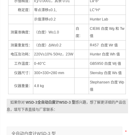
示值精度：
x,y 0.0001，其余 0.01
La*b*
稳定度：
零点漂移≤0.1,
LC*H*
示值漂移≤0.2
Hunter Lab
白
CIE86 白度 Wg 和 Tw
测量准确度：
（白度）W≤1.0
度：
值
测量重复性：
（白度）ΔW≤0.2
R457 白度 Wr 值
电压及功耗：
220V±10% 50Hz，23W
Hunter 白度 Wh 值
工作温度：
0-40°C
GB5950 白度 Wj 值
仪器尺寸：
300×330×280 mm
Stensby 白度 Ws 值
Stephansen 白度 Wp
仪器重量：
4.8 kg
值
如果你对
WSD-3全自动白度计WSD-3 型
感兴趣，想了解更详细的产品信
息，填写下表直接与厂家联系：