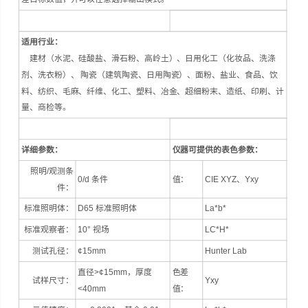
适用行业：
建材（水泥、硅酸盐、滑石粉、高岭土）、日用化工（化妆品、洗涤
剂、洗衣粉）、 陶瓷（建筑陶瓷、日用陶瓷）、面粉、盐业、食品、饮
料、纺织、毛麻、纤维、化工、塑料、冶金、超细粉末、造纸、印刷、计
量、商检等。
详细参数：
仪器可提供的表色参数：
照明/观测条
0/d 条件
值：
CIE XYZ、Yxy
件：
标准照明体：
D65 标准照明体
La*b*
标准观察者：
10° 视场
LC*H*
测试孔径：
¢15mm
Hunter Lab
直径>¢15mm，厚度
色差
试样尺寸：
Yxy
<40mm
值：