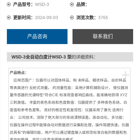
系统、白度值和参考色差等。 良好的稳定性和复现性：仪
产品型号：
WSD-3
品牌：
器采用了康光 适用行业： 公司技术，消除了绝大部分的系
更新时间：
2024-09-03
浏览次数：
3765
统漂移误差。高自动化、多功能：仪器在操作过程中能够
自动对数据进行采集和处理，操作简捷快速。仪器还具有*
的编辑功能，
产品咨询
联系我们
WSD-3全自动白度计WSD-3 型
的详细资料：
+
产品特点：
应用范围广：仪器可以对固体样品、粉 末样品、糊状样品、丝织样品
等表面进行 反射式测量。 的测量性能：采用计算机辅助设计， 使仪器测
量传感器的光谱特性*符合CIE 标准观查者响应曲线，能准确地获得 XYZ
三刺激值。 丰富的表色系统和色度数值：仪器提供了 多种表色系统、白
度值和参考色差等。 良好的稳定性和复现性：仪器采用了康光 适用行
业： 公司技术，消除了绝大部分的系统漂移误差。高自动化、多功能：
仪器在操作过程中能够自动对数据进行采集和处理，操作简捷快速。仪器
还具有*的编辑功能，用户可以通过键盘输入或修改标准白板的数据和色
差目标数值，并可以任意选择输出模式。