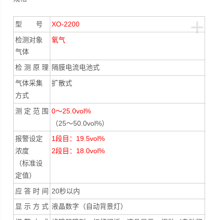
+
型 号
XO-2200
检测对象
氧气
气体
检 测 原 理
隔膜电流电池式
气体采集
扩散式
方式
测 定 范 围
0～25.0vol%
（25～50.0vol%）
报警设定
1段目：19.5vol%
浓度
2段目：18.0vol%
（标准设
定值）
应 答 时 间
20秒以内
显 示 方 式
液晶数字（自动背景灯）