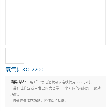
氧气计XO-2200
简要描述：
· 用1节7号电池就可以连续使用5000小时。
· 带有让作业者易发觉的大音量、4个方向的报警灯、震动
功能。
· 搭载蜂值储存功能，蜂值保持功能。
· 22mm的厚度，仅重约75g，小型、轻量。