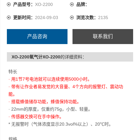
· 传感器交换可在手中操作。
产品型号：
XO-2200
品牌：
* 无报警时（气体浓度显示20.3vol%以上）、20℃时。
更新时间：
2024-09-03
浏览次数：
2135
产品咨询
联系我们
XO-2200氧气计XO-2200
的详细资料：
特长
· 用1节7号电池就可以连续使用5000小时。
· 带有让作业者易发觉的大音量、4个方向的报警灯、震动功
能。
· 搭载蜂值储存功能，蜂值保持功能。
· 22mm的厚度，仅重约75g，小型、轻量。
· 传感器交换可在手中操作。
* 无报警时（气体浓度显示20.3vol%以上）、20℃时。
规格