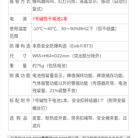
报 警 方 式
蜂鸣器鸣叫、红灯闪烁、液晶显示、振动（自动归
复式）
电 源
7号碱性干电池1本
使用温度
-10℃～40℃、30～90%RH以下（但不结露）
范围
防 爆 构 造
本质安全防爆构造（ExibⅡBT3）
尺 寸
W65×H64×D22mm（突出部分除外）
重 量
约75g（包括电池）
附 属 功 能
电池残留量显示，峰值保持功能、峰值储存功能、
气体报警功能以外的警报功能（传感器异常、电池
残留量、21%调整不良）
标 配 附 件
7号碱性干电池1本、安全扣转结器1个（附带安装
螺丝钉）
选 购 品
皮套、耐热皮外套、带夹扣绳带、安全帽夹套、过
滤片