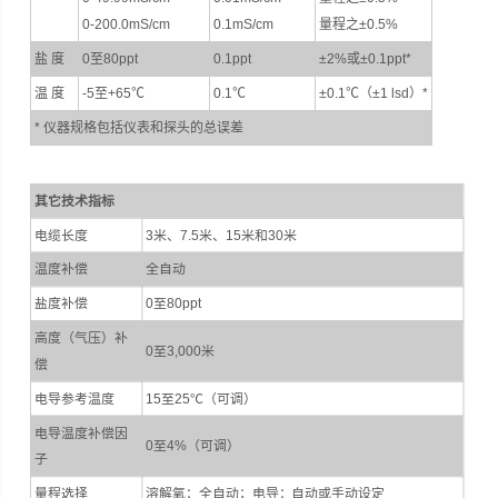
0-200.0mS/cm
0.1mS/cm
量程之±0.5%
盐 度
0至80ppt
0.1ppt
±2%或±0.1ppt*
温 度
-5至+65℃
0.1℃
±0.1℃（±1 lsd）*
* 仪器规格包括仪表和探头的总误差
其它技术指标
电缆长度
3米、7.5米、15米和30米
温度补偿
全自动
盐度补偿
0至80ppt
高度（气压）补
0至3,000米
偿
电导参考温度
15至25℃（可调）
电导温度补偿因
0至4%（可调）
子
量程选择
溶解氧：全自动；电导：自动或手动设定