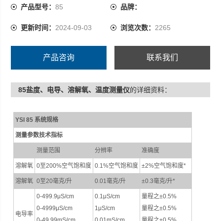
用；另外金属的重量让探头更易于沉入水中
产品型号：
85
品牌：
更新时间：
2024-09-03
浏览次数：
2265
产品咨询
联系我们
85盐度、电导、溶解氧、温度测量仪
的详细资料：
+
YSI 85 系统规格
测量参数技术指标
测量范围
分辨率
准确度
溶解氧
0至200%空气饱和度
0.1%空气饱和度
±2%空气饱和度*
溶解氧
0至20毫克/升
0.01毫克/升
±0.3毫克/升*
0-499.9μS/cm
0.1μS/cm
量程之±0.5%
0-4999μS/cm
1μS/cm
量程之±0.5%
电导率
0-49.99mS/cm
0.01mS/cm
量程之±0.5%