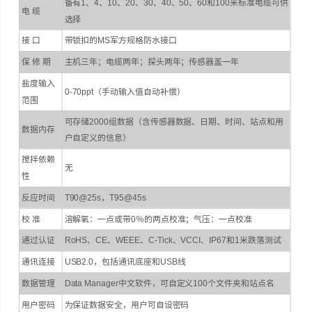
备有1、4、10、20、30、40、50、60和100米标准电缆可供
电 缆
选择
接 口
带锁扣的MS军方规格防水接口
保 修 期
主机三年；电缆两年；探头两年；传感器盖一年
盐度输入
0-70ppt（手动输入值自动补偿）
范围
可存储2000组数据（含传感器数据、日期、时间、站点和用
数据内存
户自定义的信息）
搅拌依赖
无
性
反应时间
T90@25s，T95@45s
校 准
溶解氧：一点或带0％的两点校准；气压：一点校准
通过认证
RoHS、CE、WEEE、C-Tick、VCCI、IP67和1米跌落测试
通讯连接
USB2.0，包括通讯底座和USB线
数据管理
Data Manager中文软件，可自定义100个文件夹和站点名
用户密码
为保证数据安全，用户可自设密码