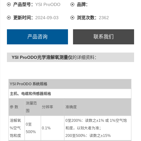
·适配300毫升BOD瓶
产品型号：
YSI ProODO
品牌：
更新时间：
2024-09-03
浏览次数：
2362
产品咨询
联系我们
YSI ProODO光学溶解氧测量仪
的详细资料：
+
YSI ProODO 系统规格
主机、电缆和传感器规格
测量范
参 数
分辨率
准确度
围
溶解氧
0至200%：读数之±1% 或 1%空气饱
0至
%空气
0.1%
和度，以较大者为准；
500%
饱和度
200至500%：读数之±15%