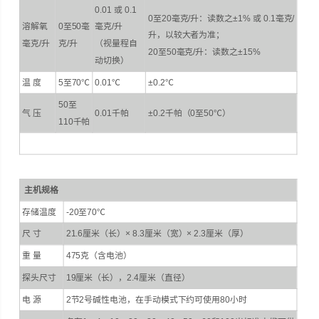
0.01 或 0.1
0至20毫克/升：读数之±1% 或 0.1毫克/
溶解氧
0至50毫
毫克/升
升，以较大者为准；
毫克/升
克/升
（视量程自
20至50毫克/升：读数之±15%
动切换）
温 度
5至70℃
0.01℃
±0.2℃
50至
气 压
0.01千帕
±0.2千帕（0至50℃）
110千帕
主机规格
存储温度
-20至70℃
尺 寸
21.6厘米（长）× 8.3厘米（宽）× 2.3厘米（厚）
重 量
475克（含电池）
探头尺寸
19厘米（长），2.4厘米（直径）
电 源
2节2号碱性电池，在手动模式下约可使用80小时