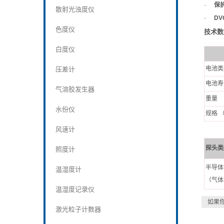
·
保
散射光浊度仪
·
DV
色度仪
技术数据
白度仪
电池类
压差计
电池寿
气溶胶发生器
重量
水份仪
规格
（
风速计
探头类
照度计
半导体
温湿度计
（
气体
温湿度记录仪
如果
激光粒子计数器