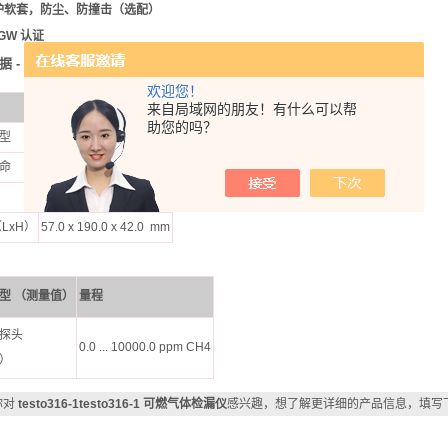
护软套，防尘、防撞击
（
选配
）
GW
认证
 -
testo
316-1
欢迎您！
来自局域网的朋友！有什么可以帮
助您的吗？
型
9V
块状电池
命
5.0 h
300.0 g
LxH）
57.0 x 190.0 x 42.0 mm
型
（
测量值
）
量程
探头
0.0 ... 10000.0 ppm CH4
）
你对
testo316-1testo316-1 可燃气体检漏仪
感兴趣，想了解更详细的产品信息，填写