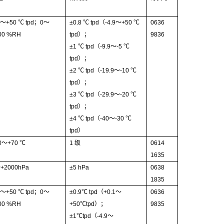
0
～
+50
℃
tpd
；
0
～
±
0.8
℃
tpd（-4.9
～
+50
℃
0636
00 %RH
tpd）
；
9836
±
1
℃
tpd（-9.9
～
-5
℃
tpd）
；
±
2
℃
tpd（-19.9
～
-10
℃
tpd）
；
±
3
℃
tpd（-29.9
～
-20
℃
tpd）
；
±
4
℃
tpd（-40
～
-30
℃
tpd）
0
～
+70
℃
1
级
0614
1635
～
+2000hPa
±
5 hPa
0638
1835
0
～
+50
℃
tpd
；
0
～
±
0.9
℃
tpd（+0.1
～
0636
00 %RH
+50
℃
tpd）
；
9835
±
1
℃
tpd（-4.9
～