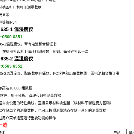
示露点差值，zui大
/
zui小值，平均值
过德图打印机打印测量数据
光显示
护等级
IP54
 635-1
温湿度仪
号
:0560 6351
35-1
温湿度仪，带有电池和合格证书
：
在德图打印机上循环打印读数，例如，每分钟打印一次
 635-2
温湿度仪
号
:0563 6352
35-2
温湿度仪，配备数据存储器，
PC
软件和
USB
数据线；带电池和合格证书
：
存高达
10,000
组数据
软件，用于分析、管理和归档测量数据
据自由设定的特性曲线，直接显示材料含湿量
（以材料平衡湿度为基础）
以存储单个的测量数据，也可以按照测量地点存储一系列的测量数据
过用户菜单迅速进行重要功能的操作
一览
描述
产品
量