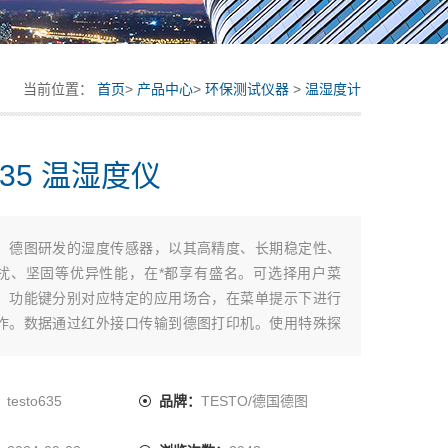
当前位置：
首页
>
产品中心
>
环保测试仪器
>
温湿度计
o635 温湿度仪
：
德图研发的湿度传感器，以其高精度、长期稳定性、
扰、坚固等优异性能，在*都享有盛名。可选择用户菜
，功能键分别对应特定的应用场合，在菜单提示下进行
作。数据通过红外接口传输到德图打印机。使用特殊探
测试材料的含湿量。 testo 635通过显示环境空气与墙
差值，分析天花板和墙面的湿度。高精度探头可测量高
 tpd的露点值，用于检测空气压缩系统的压力露点
：
testo635
品牌：
TESTO/德国德图