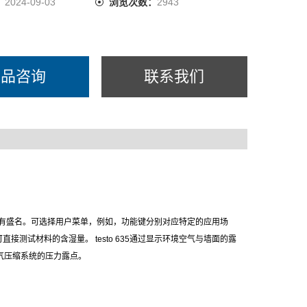
：
2024-09-03
浏览次数：
2943
产品咨询
联系我们
有盛名。可选择用户菜单，例如，功能键分别对应特定的应用场
可直接测试材料的含湿量。
testo 635
通过显示环境空气与墙面的露
气压缩系统的压力露点。