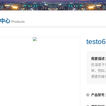
中心
Products
test
简要描述
抗温度干
单，例如
便捷的操
头，可直接
面的露点
达-60℃
产品型号