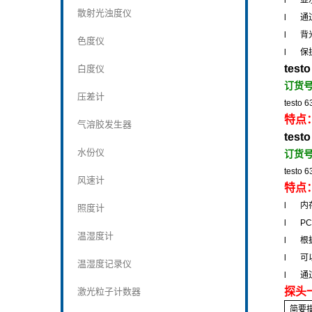
l
显
散射光浊度仪
l
通
l
背
色度仪
l
保
testo
白度仪
订货
压差计
testo 6
特点
气溶胶发生器
testo
水份仪
订货
testo 6
风速计
特点
l
内
照度计
l
PC
温湿度计
l
根
l
可
温湿度记录仪
l
通
探头
激光粒子计数器
简要