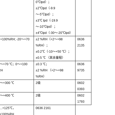
0
℃
tpd）
；
±
2
℃
tpd（-9.9
～
-5
℃
tpd）
；
±
3
℃
tpd（-19.9
～
-10
℃
tpd）
；
±
4
℃
tpd（-30
～
-20
℃
tpd）
～
+100%RH; -20
～
+70
±
2 %RH（+2
～
+98
0636
%RH）
；
2135
±
0.2
℃
（-10
～
+50
℃
）
；
±
0.5
℃
（
其余量程
）
0
～
+70
℃
；0
～
+100
±
0.3
℃
；
0636
RH
±
2 %RH （+2
～
+98
9735
%RH）
0
～
+300
℃
2
级
0602
0393
0
～
+400
℃
2
级
0602
1793
...+125
℃
，
0636 2161
..+100%RH