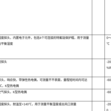
湿度探头，内置电子元件，包括
4
个可连接的特氟珑保护帽，用于测量
0
的平衡湿度
℃
度探头
-2
%
探头，响应快，带弹性热电偶，可测量不平表面，量程短时间内可达
-6
℃
，K
型热电偶
空气探头，
K
型热电偶
-6
湿度探头，耐温至
+140
℃
，用于测量平衡湿度或出风口测量
-20
0.