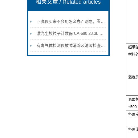
相关文章
/ Related articles
回弹仪买来不会用怎么办？别急，看这里
激光尘埃粒子计数器 CA-680 28.3L CA-680T/CA-680Y
有毒气体检测仪故障消除及清零检查的方法？
超细
材料
温湿
表面
+500
坚固
坚固