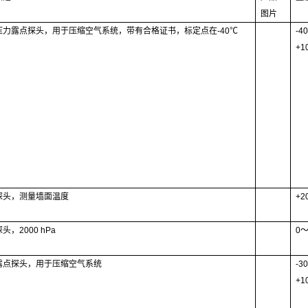
图片
压力露点探头，用于压缩空
气系统，带有合格证书，标定点在
-40
℃
-4
+1
探头，测量墙面温度
+2
探头，
2000 hPa
0
露点探头，用于压缩空气系统
-3
+1