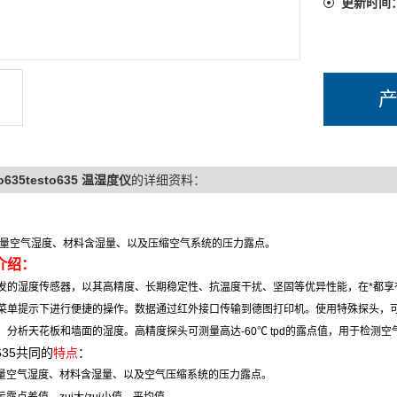
更新时间
to635testo635 温湿度仪
的详细资料：
量空气湿度、材料含湿量、以及压缩空气系统的压力露点。
介绍：
发的湿度传感器，以其高精度、长期稳定性、抗温度干扰、坚固等优异性能，在*都享
菜单提示下进行便捷的操作。数据通过红外接口传输到德图打印机。使用特殊探头，
，分析天花板和墙面的湿度。高精度探头可测量高达
-60
℃
tpd
的露点值，用于检测空
635
共同的
特点
：
量空气湿度、材料含湿量、以及空气压缩系统的压力露点。