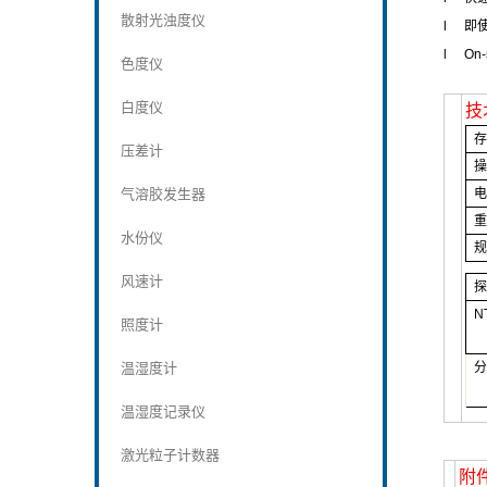
散射光浊度仪
l
即
l
On-
色度仪
白度仪
技
压差计
气溶胶发生器
水份仪
风速计
N
照度计
温湿度计
温湿度记录仪
激光粒子计数器
附