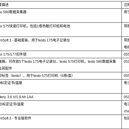
要描述
注
to 580
数据采集器
用
to 575
快速打印机，包括
1
卷热敏打印纸和电池
带
mSoft 3 -
基础套装，用于
testo 175
电子记录仪
带
电
to 175/177
扣件锁
05
器箱，可存放
5
个
testo 175
电子记录仪，
testo 575
打印机，
testo 580
数据采集
05
及其配件
印标签
（testo
）
，用于
testo 575
打印机
（6
卷
/
盒
）
05
O
标定证书
/
温度
电
tery, 3.6 V/1.9 Ah 1AA
05
D
标定证书
/
温度
电
cha
mSoft 3 -
专业版软件
包