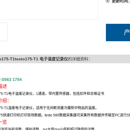
更新时间
to175-T1testo175-T1 电子温度记录仪
的详细资料：
号
:0563 1754
描述
75-T1
电子温度记录仪，
1
通道，带内置传感器，包括扣件和合格证书
介绍：
75-T1
温度电子记录仪，适用于无间断测量冷藏柜中物品的温度。
75
快速打印机打印现场数据。
testo 580
数据采集器可采集所有数据并传输至
PC
进行
一览
速浏览当前读数、储存读数、zui大值
/
zui小值和超过限值的次数