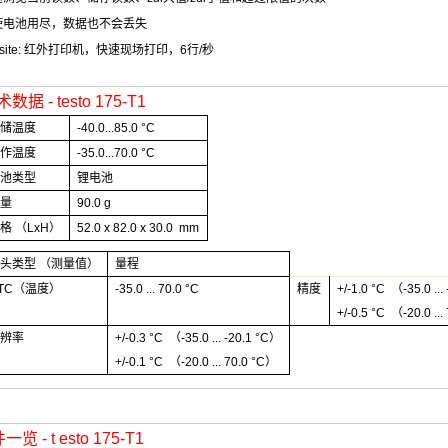
使电池用尽，数据也不会丢失
site:
红外打印机，快速现场打印，
6
行
/
秒
术数据
- testo 175-T1
存储温度
-40.0...85.0 °C
操作温度
-35.0...70.0 °C
电池类型
锂电池
重量
90.0 g
规格
（LxH）
52.0 x 82.0 x 30.0 mm
探头类型
（
测量值
）
量程
TC（
温度
）
-35.0 ... 70.0 °C
精度
+/-1.0 °C （-35.0 ...
+/-0.5 °C （-20.0 ..
分辨率
+/-0.3 °C （-35.0 ... -20.1 °C）
+/-0.1 °C （-20.0 ... 70.0 °C）
件一览
- t esto 175-T1