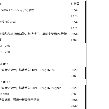
释
订货号
于
testo 175/177
电子记录仪
0554
1778
图线打印功能
0554
1775
图线和表格显示功能，包括接口、桌面支架和
PC
连接
0554
缆
1759
54 1755
16 1750
54 0561
子温度记录仪；标定点为
-18°C; 0°C; +60°C
0520
0151
15 0177
子温度记录仪；标定点为
-20°C; 0°C; +60°C; per
0520
n./instr
0261
括数据库，通用分析及图示功能
0554
0830