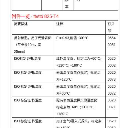
率
附件一览
- testo 825-T4
简要描述
注释
订货
号
反射标贴，用于光滑表面
E = 0.93,
耐温
+300°C
0554
（
每卷长
10m
，宽
0051
25mm）
ISO
标定证书
/
温度
红外温度仪，标定点为
+60°C;
0520
+120°C; +180°C
0002
ISO
标定证书
/
温度
表面温度仪单点标定；标定点
0520
为
+120°C
0073
ISO
标定证书
/
温度
表面温度仪单点标定；标定点
0520
为
+60°C
0072
ISO
标定证书
/
温度
配有表面温度探头的温度仪；
0520
标定点为
+60°C; +120°C;
0071
+180°C
ISO
标定证书
/
温度
用于空气
/
浸入式探头，标定点
0520
为
+60°C
0063