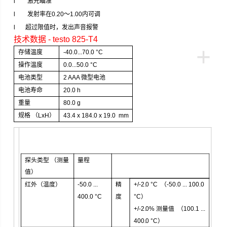
l
激光瞄准
l
发射率在
0.20
～
1.00
内可调
l
超过限值时，发出声音报警
技术数据
- testo 825-T4
+
存储温度
-40.0...70.0 °C
操作温度
0.0...50.0 °C
电池类型
2 AAA
微型
电池
电池寿命
20.0 h
重量
80.0 g
规格
（LxH）
43.4 x 184.0 x 19.0 mm
探头类型
（
测量
量程
值
）
红外
（
温度
）
-50.0 ...
精
+/-2.0 °C （-50.0 ... 100.0
400.0 °C
度
°C）
+/-2.0%
测量值
（100.1 ...
400.0 °C）