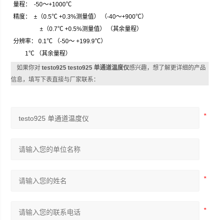
量程：
-50
～
+1000
℃
精度：
±
（0.5
℃
+0.3%
测量值
） （-40
～
+900
℃
）
±
（0.7
℃
+0.5%
测量值
） （
其余量程
）
分辨率：
0.1
℃
（-50
～
+199.9
℃
）
1
℃
（
其余量程
）
如果你对
testo925 testo925 单通道温度仪
感兴趣，想了解更详细的产品
信息，填写下表直接与厂家联系：