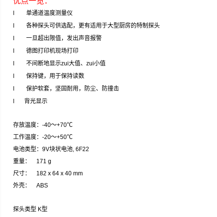
优点一览：
l
单通道温度测量仪
l
各种探头可供选配，更有适用于大型厨房的特制探头
l
一旦超出限值，发出声音报警
l
德图打印机现场打印
l
不间断地显示zui大值、zui小值
l
保持键，用于保持读数
l
保护软套，坚固耐用，防尘、防撞击
l
背光显示
存放温度：
-40
～
+70
℃
工作温度：
-20
～
+50
℃
电池类型：
9V
块状电池
, 6F22
重量：
171 g
尺寸：
182 x 64 x 40 mm
外壳：
ABS
探头类型
K
型