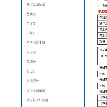
散射光浊度仪
l
配
技术
色度仪
存储
白度仪
操作
电池
压差计
电池
规格
气溶胶发生器
探头
水份仪
（Fl
风速计
分辨
照度计
NTC
分辨
温湿度计
NTC
温湿度记录仪
分辨
计算
激光粒子计数器
计算