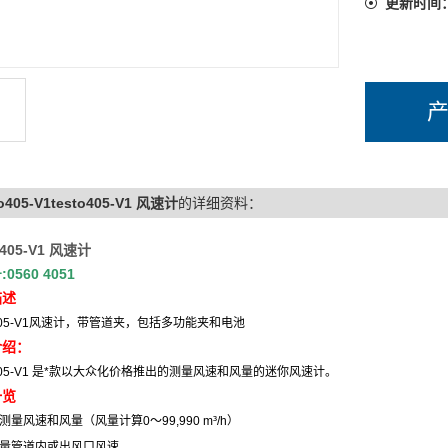
更新时间
to405-V1testo405-V1 风速计
的详细资料：
o 405-V1 风速计
号
:0560 4051
描述
405-V1
风速计，带管道夹，包括多功能夹和电池
介绍：
405-V1
是*款以大众化价格推出的测量风速和风量的迷你风速计。
一览
测量风速和风量
（
风量计算
0
～
99,990 m
³
/h）
量管道内或出风口风速