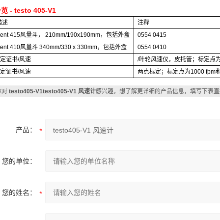
一览
- testo 405-V1
描述
注释
vent 415
风量斗，
210mm/190x190mm
，包括外盒
0554 0415
vent 410
风量斗
340mm/330 x 330mm
，包括外盒
0554 0410
标定证书
/
风速
/
叶轮风速仪，皮托管；标定点
标定证书
/
风速
两点标定；标定点为
1000 fpm
你对
testo405-V1testo405-V1 风速计
感兴趣，想了解更详细的产品信息，填写下表直
产品：
您的单位：
您的姓名：