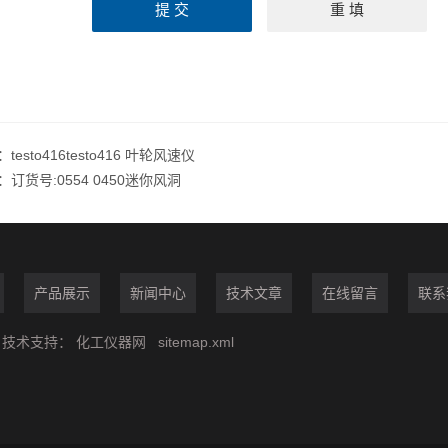
：
testo416testo416 叶轮风速仪
：
订货号:0554 0450迷你风洞
产品展示
新闻中心
技术文章
在线留言
联系
技术支持：
化工仪器网
sitemap.xml