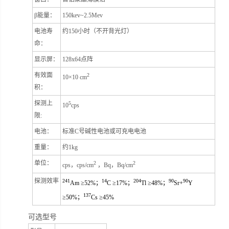
β能量：
150kev~2.5Mev
电池寿
约150小时（不开背光灯）
命：
显示屏：
128x64
点阵
有效面
2
10
×10 cm
积：
探测上
5
10
cps
限:
电池：
标准C号碱性电池或可充电电池
重量：
约1kg
单位：
2
2
cps
，cps/cm
，Bq，Bq/cm
探测效率
241
14
204
90
90
Am
≥52%；
C ≥17%；
Tl ≥48%；
Sr+
Y
137
≥50%；
Cs ≥45%
可选型号