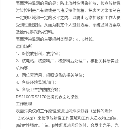
表面污染监测的目的是：防止放射性污染扩散、检查放射性
污染控制是否有效或是否违反操作规程、把表面污染限制在
一定的区域和一定的水平之内、以防止污染扩散和工作人员
受到过量照射。从而为制定个人监测方案、系统监测方案以
及操作规程提供资料。
表面污染监测的主要辐射类型是：α、β射线。
运用场所
1
、医院放射科，放疗室；
2
、核电站，核燃料厂，核燃料后处理厂，核相关科研实验
机构等；
3
、同位素运用，辐照设备的相关单位；
4
、各级环境监测部门；
5
、各级卫生护防防疫站；
RS2100/RS2170便携式表面污染仪
工作原理
表面污染仪的工作原理是通过闪烁探测器（塑料闪烁体
+ZnS(Ag)
）来检测放射性工作区域和工作人员衣物上的α、
β放射性强度。当α、β射线通过闪烁体时，会发出光子，光