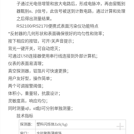
子通过光电倍增管和放大电路后，形成电脉冲，再由窗甄别
器甄别α、β信号，此信号被送到计数电路，通过计算和处理
之后得出测量结果。
RS2100/RS2170便携式表面污染仪
功能特点
*反射器的几何形状和表面确保很好的均匀性和效率；
按下相应的按钮，可开/关声音提示；
背光一键开关，可自动熄灭；
可通过USB连接器使用串行线连接到外部计算机；
仪表的表面易清理；
真空探测器，铝箔片可快速更换；
用户友好型，操作简单；
两个可调报警阈值；
体积小，重量轻，抗震设计；
灵敏度高，响应均匀；
同时测量αβ，α或β可分别单独测量；
技术指标
+
探测器：
塑料闪烁体ZnS(Ag)
窗口：
含铝聚酯薄膜箔