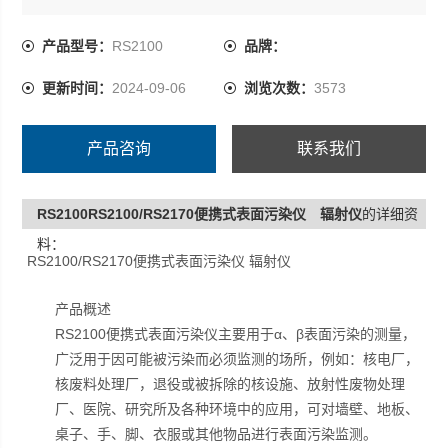
环境中的应用，可对墙壁、地板、桌子、手、脚、衣服或
其他物品进行表面污染监测。
产品型号：
RS2100
品牌：
更新时间：
2024-09-06
浏览次数：
3573
产品咨询
联系我们
RS2100RS2100/RS2170便携式表面污染仪 辐射仪
的详细资
料：
RS2100/RS2170便携式表面污染仪 辐射仪
产品概述
RS2100
α
β
便携式表面污染仪主要用于
、
表面污染的测量，
广泛用于因可能被污染而必须监测的场所，例如：核电厂，
核废料处理厂，退役或被拆除的核设施、放射性废物处理
厂、医院、研究所及各种环境中的应用，可对墙壁、地板、
桌子、手、脚、衣服或其他物品进行表面污染监测。