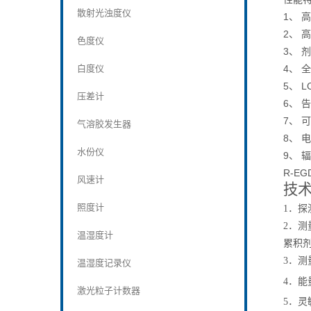
散射光浊度仪
1
、
高
2
、
高
色度仪
3
、
剂
白度仪
4
、
全
5
L
、
压差计
6
、
告
7
、
可
气溶胶发生器
8
、
电
水份仪
9
、
辐
R-E
风速计
技
照度计
1
．探
2．测量
温湿度计
累积剂量
3．测量
温湿度记录仪
4．能量
激光粒子计数器
5
．灵