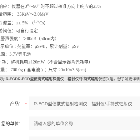
o
o
响应：仪器在0
～90
时不超过校准方向上响应的25%
范围： 35KeV～3.0MeV
137
对偏差：≤± 5% （
Cs）
报警阈值：可自行设定
报警声强度：＞80dB（50cm内）
显示单位 : 剂量率：μSv/h，累计剂量：μSv
电源：3.7V锂电池
功 耗：整机耗电≤120mW（不含显示器背光耗电）
量： 700.0g ( 含电池 ) ；尺寸 20×10×3.5(cm)
你对
R-EGDR-EGD型便携式辐射检测仪 辐射仪/手持式辐射仪
感兴趣，想了解更详细
产品：
您的单位：