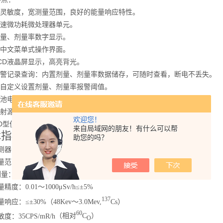
灵敏度，宽测量范围，良好的能量响应特性。
速微功耗微处理器单元。
量、剂量率数字显示。
中文菜单式操作界面。
CD
液晶屏显示，高亮背光。
警记录查询：内置剂量、剂量率数据储存，可随时查看，断电不丢失。
自定义设置剂量、剂量率报警阈值。
池电量实时显示功能，欠压报警功能。
射源点追踪功能。
欢迎您！
GD型便携式辐射检测仪 辐射仪/手持式辐射仪深博瑞仪器
来自局域网的朋友！有什么可以帮
术指标：
助您的吗？
测器：G-M计数管 。
范围：剂量率：0.01μSv/h～15mSv/h；（可选0.01μSv/h～150mSv/h）
：0.00μSv～9.99Sv
精度：0.01～1000μSv/h≤±5%
137
响应：≤±30%（48Kev～3.0Mev,
Cs
）
60
敏度：
35CPS/mR/h
（相对
C
）
O