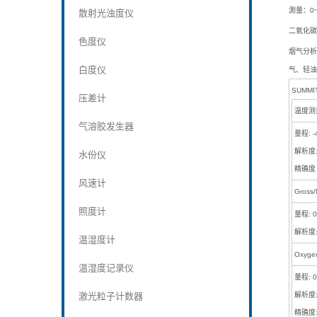
測量：0~
散射光浊度仪
二氧化碳測
色度仪
烟气分析
白度仪
气、轻油
SUMMI
压差计
温度测
气溶胶发生器
量程: -4
解析度: 
水份仪
精确度 （
风速计
Gross
照度计
量程: 0
解析度:
温湿度计
Oxyg
温湿度记录仪
量程: 0
激光粒子计数器
解析度:
精确度: