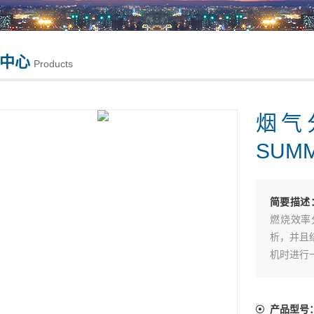
中心
Products
烟气
SUMM
简要描述
燃烧效率
析，并且
机时进行
须在洁净
有正确归零
笔。
产品型号