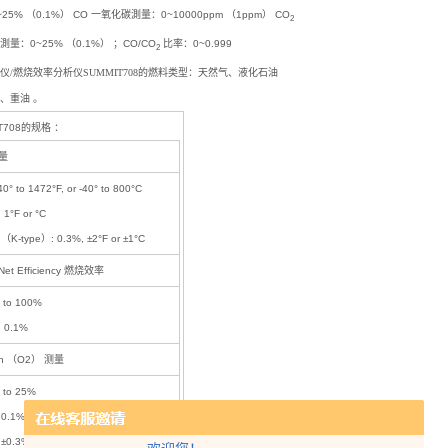
25% （0.1%） CO 一氧化碳測量：0~10000ppm （1ppm） CO
2
量：0~25% （0.1%） ；CO/CO
比率：0~0.999
2
仪/燃烧效率分析仪SUMMIT708的
燃料类型：天然气、液化石油
、重油 。
T708的规格 ：
量
0° to 1472°F, or -40° to 800°C
1°F or °C
K-type）: 0.3%, ±2°F or ±1°C
/Net Efficiency 燃烧效率
 to 100%
 0.1%
en （O2） 测量
 to 25%
0.1%
±0.3%