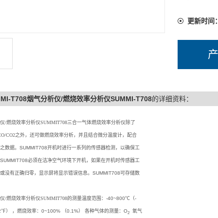
更新时间
MMI-T708烟气分析仪/燃烧效率分析仪SUMMI-T708
的详细资料：
仪/燃烧效率分析仪SUMMIT708三合一气体燃烧效率分析仪除了
/CO/CO2之外，还可做燃烧效率分析，并且结合微分温度计，配合
之数据。
SUMMIT708开机时进行一系列的传感器检测，以确保工
SUMMIT708必须在洁净空气环境下开机，如果在开机时传感器工
或没有正确归零，显示屏将显示错误信息。SUMMIT708可存储数
。
仪/燃烧效率分析仪SUMMIT708的
测量温度范围：-40~800℃（-
72℉） ，燃烧效率：0~100% （0.1%） 各种气体的测量：O
氧气
2