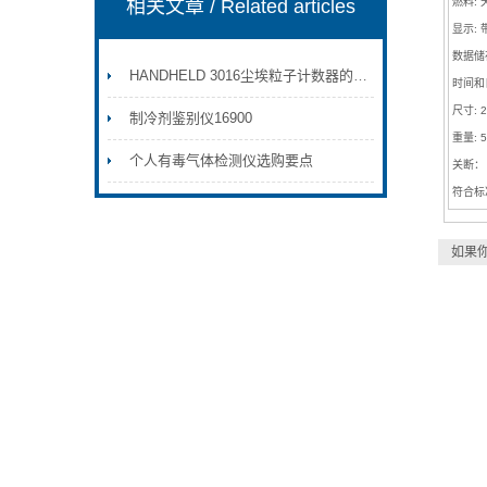
相关文章
/ Related articles
燃料: 
显示: 
数据储存
HANDHELD 3016尘埃粒子计数器的工作原理基于激光散射技术
时间和
尺寸: 2
制冷剂鉴别仪16900
重量: 5
个人有毒气体检测仪选购要点
关断： F
符合标准:
如果