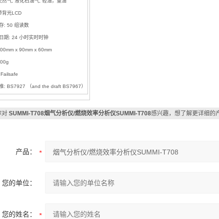
天然气, 液化石油气, 轻油，重油
带背光LCD
: 50 组读数
日期: 24 小时实时时钟
00mm x 90mm x 60mm
00g
ailsafe
 BS7927 （and the draft BS7967）
你对
SUMMI-T708烟气分析仪/燃烧效率分析仪SUMMI-T708
感兴趣，想了解更详细的
产品：
您的单位：
您的姓名：