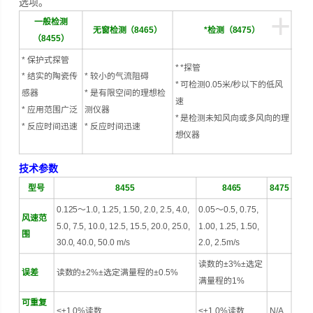
选项。
+
一般检测
无窗检测（
8465
）
*检测（
8475
）
（
8455
）
*
保护式探管
*
*探管
*
结实的陶瓷传
*
较小的气流阻碍
*
可检测
0.05
米
/
秒以下的低风
感器
*
是有限空间的理想检
速
*
应用范围广泛
测仪器
*
是检测未知风向或多风向的理
*
反应时间迅速
*
反应时间迅速
想仪器
技术参数
型号
8455
8465
8475
0.125
～
1.0, 1.25, 1.50, 2.0, 2.5, 4.0,
0.05
～
0.5, 0.75,
风速范
5.0, 7.5, 10.0, 12.5, 15.5, 20.0, 25.0,
1.00, 1.25, 1.50,
围
30.0, 40.0, 50.0 m/s
2.0, 2.5m/s
读数的
±3%±
选定
误差
读数的
±2%±
选定满量程的
±0.5%
满量程的
1%
可重复
<±1.0%
读数
<±1.0%
读数
N/A