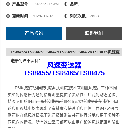
精确测量并可以理想地应用于多种不同风向的情况。所有
产品型号：
TSI8455/TSI8465/TSI8475
品牌：
这些型号都可以由用户设置风速范围和输出选项。
更新时间：
2024-09-02
浏览次数：
2863
产品咨询
联系我们
TSI8455/TSI8465/TSI8475TSI8455/TSI8465/TSI8475风速变
送器
的详细资料：
风速变送器
TSI8455/TSI8465/TSI8475
TSI
风速传感器使用热风力测定技术来测量风速。三种不同
类型的传感器为您的精确测量提供了灵活性和广泛的动态范围。
持久耐用的
8455
一般检测探头和
8465
无窗检测探头在诸多不同
的应用领域中均表现出了高精度和快速响应时间。而
8475
*探管
则可以在低风速情况下进行精确测量并可以理想地应用于多种不
同风向的情况。所有这些型号都可以由用户设置风速范围和输出