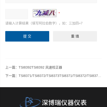
请输入计算结果（填写阿拉伯数字），如：三加四=7
上一篇：
TSI8392TSI8392 风速校正器
下一篇：
TSI8371/TSI8372/TSI8373TSI8371/TSI8372/TSI8373风量罩