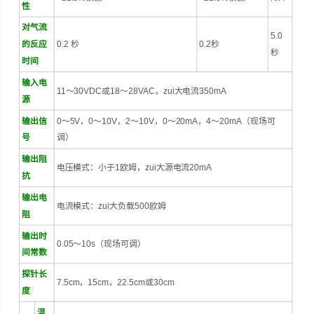
性
对气流
5.0
的反应
0.2
秒
0.2
秒
秒
时间
输入电
11
～
30VDC
或
18
～
28VAC
，zui大电流
350mA
源
输出信
0
～
5V
，
0
～
10V
，
2
～
10V
，
0
～
20mA
，
4
～
20mA
（现场可
号
调）
输出阻
电压模式：小于
1
欧姆，zui大源电流
20mA
抗
输出电
电流模式：zui大负载
500
欧姆
阻
输出时
0.05
～
10s
（现场可调）
间常数
探针长
7.5cm
，
15cm
，
22.5cm
或
30cm
度
温