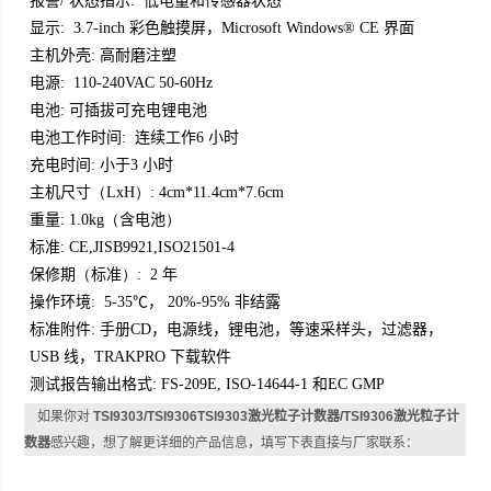
报警
状态指示
低电量和传感器状态
/
:
显示
彩色触摸屏，
界面
: 3.7-inch
Microsoft Windows® CE
主机外壳
高耐磨注塑
:
电源
: 110-240VAC 50-60Hz
电池
可插拔可充电锂电池
:
电池工作时间
连续工作
小时
:
6
充电时间
小于
小时
:
3
主机尺寸
（LxH）: 4cm*11.4cm*7.6cm
重量
含电池
: 1.0kg（
）
标准
: CE,JISB9921,ISO21501-4
保修期
标准
年
（
）: 2
操作环境
℃
，
非结露
: 5-35
20%-95%
标准附件
手册
，电源线，锂电池，等速采样头，过滤器，
:
CD
线，
下载软件
USB
TRAKPRO
测试报告输出格式
和
: FS-209E, ISO-14644-1
EC GMP
如果你对
TSI9303/TSI9306TSI9303激光粒子计数器/TSI9306激光粒子计
数器
感兴趣，想了解更详细的产品信息，填写下表直接与厂家联系：