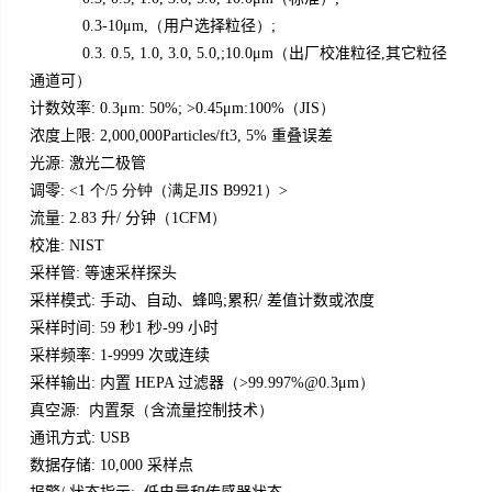
用户选择粒径
0.3-10μm,（
）;
出厂校准粒径
其它粒径
0.3. 0.5, 1.0, 3.0, 5.0,;10.0μm（
,
通道可
）
计数效率
: 0.3μm: 50%; >0.45μm:100%（JIS）
浓度上限
重叠误差
: 2,000,000Particles/ft3, 5%
光源
激光二极管
:
调零
: <1 个/5 分钟（满足JIS B9921）>
流量
升
分钟
: 2.83
/
（1CFM）
校准
: NIST
采样管
等速采样探头
:
采样模式
手动、自动、蜂鸣
累积
差值计数或浓度
:
;
/
采样时间
秒
秒
小时
: 59
1
-99
采样频率
次或连续
: 1-9999
采样输出
内置
过滤器
:
HEPA
（>99.997%@0.3μm）
真空源
内置泵
含流量控制技术
:
（
）
通讯方式
: USB
数据存储
采样点
: 10,000