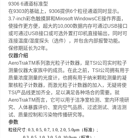
9306 6通道标准型
在9303的基础上，9306提供6个粒径通道同时显示。
3.7-inch彩色触摸屏和Mirosoft WindowsCE操作界面，
使操作更方便，超大的10,000数据内存可通过USB接口
或可通过USB接口或可选外置打印机直接输出，同时可
连接温度/湿度探头（选件），并包含内部报警功能。
保修期延长为2年。
仪器介绍
AeroTrakTM系列激光粒子计数器，是TSI公司实时粒子
测量仪器大家族中的成员。在此之前，TSI公司拥有用于
质量浓度测量的光度计，也拥有用于纳米颗粒测量的凝
聚核粒子计数器，而激光粒子计数器的加入，无疑将使
TSI产品线更加齐全，足以满足各种场合的需要。就
AeroTrakTM而言，它可以用于洁净室检测、室内环境研
究、人体暴露评价、室内空气品质、过滤测试、清洁测
试、质量控制和污染物传播研究等。
参数
粒径尺寸
标准
: 0.3, 0.5, 0.7, 1.0, 2.0, 5.0μm（
）;
标准
0.3, 0.5, 1.0, 3.0, 5.0, 10.0μm（
）;