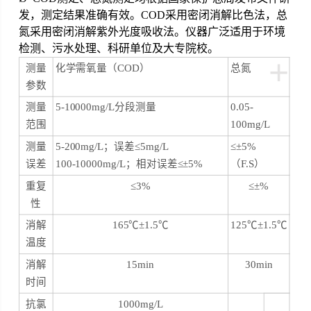
发，测定结果准确有效。COD采用密闭消解比色法，总
氮采用密闭消解紫外光度吸收法。仪器广泛适用于环境
检测、污水处理、科研单位及大专院校。
+
测量
化学需氧量（COD）
总氮
参数
测量
5-10000mg/L
分段测量
0.05-
范围
100mg/L
测量
5-200mg/L
；误差≤5mg/L
≤±5%
误差
100-10000mg/L
；相对误差≤±5%
（F.S）
重复
≤3%
≤±%
性
消解
165
℃±1.5℃
125
℃±1.5℃
温度
消解
15min
30min
时间
抗氯
1000mg/L