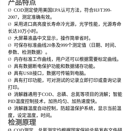
产品特点
Ø
COD
测定使用美国EPA认可方法，符合HJ/T399-
2007，测定准确有效。
Ø
采用进口高亮度长寿命冷光源，光学性能，光源寿命
长达10万小时。
Ø
大屏幕液晶中文显示，操作简单省时。
Ø
可保存标准曲线20条及999个测定值（日期、时间、
参数、检测数据）。
Ø
内存标准工作曲线，用户还可以根据需要标定曲线。
Ø
具有数据断电保护功能和数据储存功能。
Ø
具有USB接口，数据可传输到电脑。
Ø
具有打印功能，可对测试的记录立即打印或查询记录
打印。
Ø
消解器通用于COD、总磷、总氮等项目的消解；智能
PID温度控制技术，加热均匀、加热速度快。
Ø
消解器温度自动控制，防超温保护系统，显示当前温
度，设定温度，时间。
检测原理
Ø
COD
测定、总氮测定均根据国家保护总局发布文件研