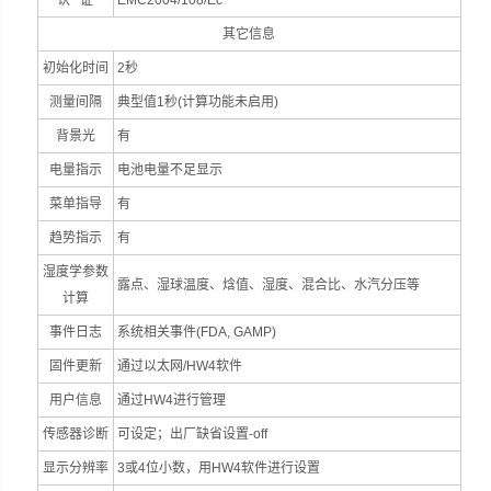
认 证
EMC2004/108/Ec
其它信息
初始化时间
2秒
测量间隔
典型值1秒(计算功能未启用)
背景光
有
电量指示
电池电量不足显示
菜单指导
有
趋势指示
有
湿度学参数
露点、湿球温度、焓值、湿度、混合比、水汽分压等
计算
事件日志
系统相关事件(FDA, GAMP)
固件更新
通过以太网/HW4软件
用户信息
通过HW4进行管理
传感器诊断
可设定；出厂缺省设置-off
显示分辨率
3或4位小数，用HW4软件进行设置