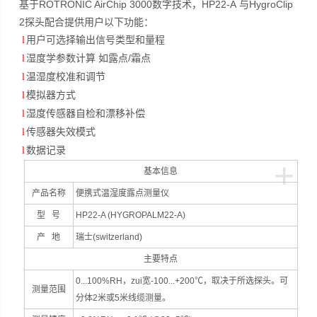
ROTRONIC AirChip 3000
HP22-A
HygroClip
基于
数字技术，
与
2
探头配合提供用户以下功能：
l
用户可选择输出信号类型和量程
/
l
湿度学参数计算
如露点
霜点
l
温湿度校准和调节
l
模拟器方式
l
湿度传感器自检和漂移补偿
l
传感器失效模式
l
数据记录
+
基本信息
产品名称
便携式温湿度露点测量仪
型 号
HP22-A (HYGROPALM22-A)
产 地
瑞士(switzerland)
主要特点
0...100%RH，zui宽-100...+200℃，取决于所选探头。可
测量范围
分体2米或5米线缆测量。