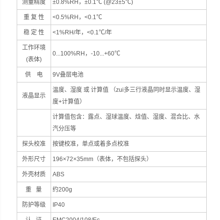
测量精度
±0.8%RH，±0.1℃ (@23±5℃)
重 复 性
<0.5%RH，<0.1℃
稳 定 性
<1%RH/年，<0.1℃/年
工作环境
0...100%RH，-10...+60℃
(表体)
供 电
9V叠层电池
温度、湿度 或 计算值 （zui多三行液晶同时显示温度、湿
液晶显示
度+计算值）
计算值包含：露点、湿球温度、焓值、湿度、混合比、水
汽分压等
探头校准
按键校准，单点或着多点校准
外形尺寸
196×72×35mm（表体，不包括探头）
外壳材质
ABS
重 量
约200g
防护等级
IP40