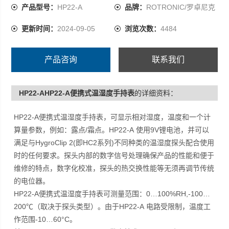
的性能和便于维修的特点，数字化校准，探头的热交换性
产品型号：
HP22-A
品牌：
ROTRONIC/罗卓尼克
能等无须再调节传统的电位器。
更新时间：
2024-09-05
浏览次数：
4484
产品咨询
联系我们
HP22-AHP22-A便携式温湿度手持表
的详细资料：
HP22-A便携式温湿度手持表
，可显示相对湿度，温度和一个计
/
HP22-A
9V
算量参数，例如：露点
霜点。
使用
锂电池，并可以
HygroClip 2(
HC2
)
满足与
即
系列
不同种类的温湿度探头配合使用
时的任何要求。
探头内部的数字信号处理确保产品的性能和便于
维修的特点，数字化校准，探头的热交换性能等无须再调节传统
的电位器。
HP22-A便携式温湿度手持表
0…100%RH,-100…
可测量范围：
200
HP22-A
℃
（取决于探头类型）。由于
电路受限制，温度工
-10…60°C
作范围
。