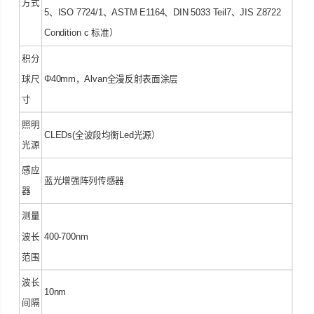
方式
5、ISO 7724/1、ASTM E1164、DIN 5033 Teil7、JIS Z8722
Condition c 标准）
积分
球尺
Φ40mm，Alvan全漫反射表面涂层
寸
照明
CLEDs(全波段均衡Led光源）
光源
感应
蓝光增强阵列传感器
器
测量
波长
400-700nm
范围
波长
10nm
间隔