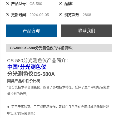
条测试记录
产品型号：
CS-580
品牌：
可同时进行 SCI 和 SCE 测量，并通过液晶面板显示 SCI
更新时间：
2024-09-05
浏览次数：
2868
/SCE 数据；
产品咨询
联系我们
CS-580CS-580分光测色仪
的详细资料：
CS-580分光测色仪产品简介：
中国*分光测色仪
分光测色仪CS-580A
同类产品中性价比高
*台分光技术平台测色仪，综合了多项技术特征，延伸了生产中现场色彩质
量控制的边界；
●
可用于实验室、工厂或现场操作，足以在几乎所有应用领域的质量控制
中实现*的色彩测量；