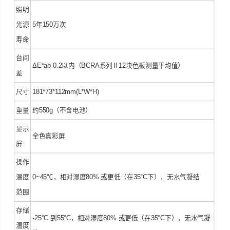
照明
光源
5年150万次
寿命
台间
ΔE*ab 0.2以内（BCRA系列Ⅱ12块色板测量平均值）
差
尺寸
181*73*112mm(L*W*H)
重量
约550g（不含电池）
显示
全色真彩屏
屏
操作
温度
0~45℃，相对湿度80% 或更低（在35°C下），无水气凝结
范围
存储
-25°C 到55°C，相对湿度80% 或更低（在35°C下），无水气凝
温度