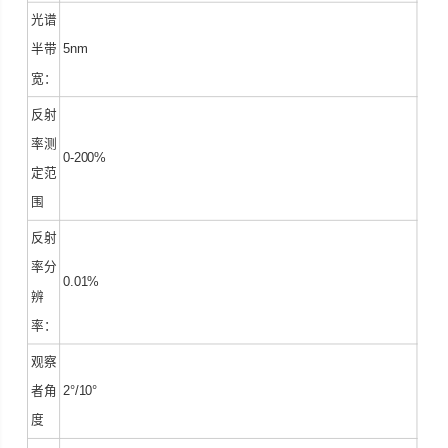
光谱
半带
5nm
宽：
反射
率测
0-200%
定范
围
反射
率分
0.01%
辨
率：
观察
者角
2°/10°
度