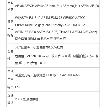
色差
ΔE*ab,ΔE*CH,ΔE*uv,ΔE*cmc(2:1),ΔE*cmc(1:1),ΔE*94,ΔE*00
公式
WI(ASTM E313-10,ASTM E313-73,CIE/ISO,AATCC,
其它
Hunter,Taube Berger,Ganz,Stensby),YI(ASTM D1925，
色度
ASTM E313-00,ASTM E313-73),Tint(ASTM E313,CIE,Ganz),
指标
同色异谱指数Milm,粘色牢度,变色牢度
分光反射率：标准偏差在0.08%以内
重复
色度值：ΔE*ab 0.03以内（校正后,以间隔5s测量白板30次标准
性
偏差），zui大值：0.05
电池
可重复充电，连续测量10000次，7.4V/6000mAh
电量
接口
USB
存储
20000条测试数据
数据