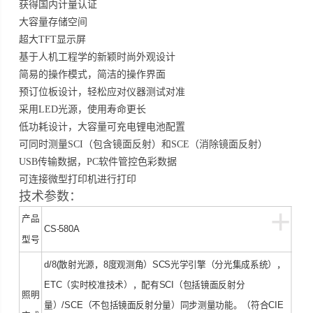
获得国内计量认证
大容量存储空间
超大TFT显示屏
基于人机工程学的新颖时尚外观设计
简易的操作模式，简洁的操作界面
预订位板设计，轻松应对仪器测试对准
采用LED光源，使用寿命更长
低功耗设计，大容量可充电锂电池配置
可同时测量SCI（包含镜面反射）和SCE（消除镜面反射）
USB传输数据，PC软件管控色彩数据
可连接微型打印机进行打印
技术参数：
+
产品
CS-580A
型号
d/8(散射光源，8度观测角）SCS光学引擎（分光集成系统），
ETC（实时校准技术），配有SCI（包括镜面反射分
照明
量）/SCE（不包括镜面反射分量）同步测量功能。（符合CIE