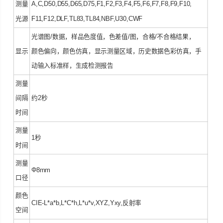
测量
A,C,D50,D55,D65,D75,F1,F2,F3,F4,F5,F6,F7,F8,F9,F10,
光源
F11,F12,DLF,TL83,TL84,NBF,U30,CWF
光谱图/数据，样品色度值，色差值/图，合格/不合格结果，
显示
颜色偏向，颜色仿真，显示测量区域，历史数据色彩仿真，手
动输入标准样，生成检测报告
测量
间隔
约2秒
时间
测量
1秒
时间
测量
Φ8mm
口径
颜色
CIE-L*a*b,L*C*h,L*u*v,XYZ,Yxy,反射率
空间