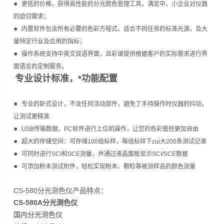
●
更低的价格，获得高性能的分光颜色管理工具，满足中、小企业对仪器
的迫切需求；
●
内置软件包含所有必要的色彩方程式、适合不同任务的标准光源，及大
量特定行业及应用的指标；
●
操作系统支持中英文双语界面，且彩谱提供根据客户的实际需求进行界
面语言的定制服务。
专业设计标准，*功能配置
●
专业的卧式设计，不含任何活动部件，避免了手持操作时仪器的抖动，
让测试更精准
●
USB传输数据，PC软件进行上位机操作，让您的色彩管控更加自由
●
超大的存储空间：可存储100组标样，每组标样下zui大200条测试记录
●
可同时进行SCI和SCE测量，并通过液晶面板显示SCI/SCE数据
●
可添加粉末测试附件，轻松实现粉末、颗粒等被测样品的颜色测量
CS-580分光测色仪产品特点：
CS-580A分光测色仪
国内分光测色仪