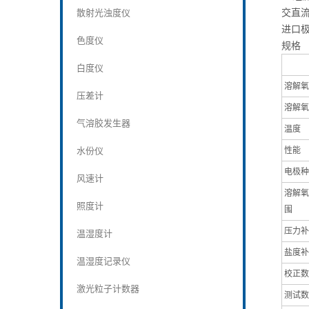
交直
散射光浊度仪
进口
色度仪
规格
白度仪
溶解氧
压差计
溶解氧
气溶胶发生器
温度
水份仪
性能
电极种
风速计
溶解氧
照度计
围
压力补
温湿度计
盐度补
温湿度记录仪
校正数
激光粒子计数器
测试数