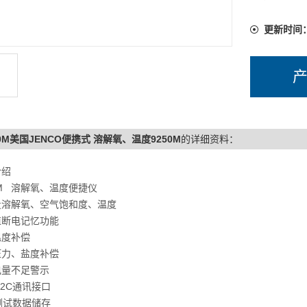
交直流两
进口极谱
更新时间
50M美国JENCO便携式 溶解氧、温度9250M
的详细资料：
介绍
0M 溶解氧、温度便捷仪
量溶解氧、空气饱和度、温度
值断电记忆功能
温度补偿
压力、盐度补偿
电量不足警示
232C通讯接口
测试数据储存