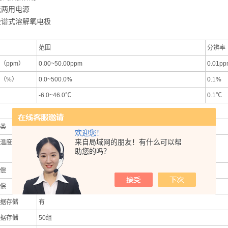
流两用电源
极谱式溶解氧电极
范围
分辨率
（ppm）
0.00~50.00ppm
0.01p
（%）
0.0~500.0%
0.1%
-6.0~46.0℃
0.1℃
类
极谱式电极
欢迎您！
来自局域网的朋友！有什么可以帮
温度补偿范
自动-6.0~46.0℃
助您的吗？
偿
600~1100mBar可调，默认值是1013mBar
偿
0.00~40.0ppt可调，默认值是0.0ppt
据存储
有
据存储
50组