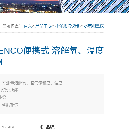
当前位置：
首页
>
产品中心
>
环保测试仪器
>
水质测量仪
ENCO便携式 溶解氧、温度
M
：
可测量溶解氧、空气饱和度、温度
电记忆功能
补偿
、盐度补偿
不足警示
C通讯接口
试数据储存
：
9250M
品牌：