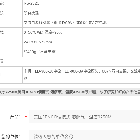
能
RS-232C
馈
所有按键
交流电源转换器（输出:DC9V）或6节1.5V 7#电池
境
0~50℃,相对湿度<90%
241 x 86 x72mm
约410g（不含电池）
置
主机、LD-900-10电极、LD-900-3A电极膜头、007N万向支架、
M
箱
你对
9250M美国JENCO便携式 溶解氧、温度9250M
感兴趣，想了解更详细的产品信
产品：
您的单位：