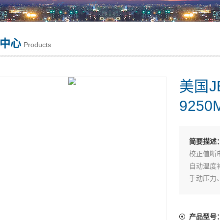
中心
Products
美国J
9250
简要描述
校正值断
自动温度
手动压力
电池电量
RS-232
50组测
产品型号