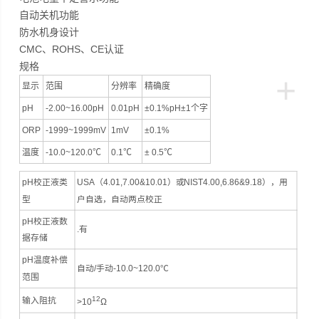
自动关机功能
防水机身设计
CMC、ROHS、CE认证
规格
+
显示
范围
分辨率
精确度
pH
-2.00~16.00pH
0.01pH
±0.1%pH±1个字
ORP
-1999~1999mV
1mV
±0.1%
温度
-10.0~120.0℃
0.1℃
± 0.5℃
pH校正液类
USA（4.01,7.00&10.01）或NIST4.00,6.86&9.18），用
型
户自选，自动两点校正
pH校正液数
.有
据存储
pH温度补偿
自动/手动-10.0~120.0℃
范围
12
输入阻抗
>10
Ω