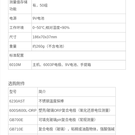
测量值存储
有，50组
功能
电源
9V电池
工作环境
0~50℃,相对湿度<90%
尺寸
186x70x37mm
重量
约260g（不含电池）
标准配置
6010M
主机、6003P电极、9V电池、手提箱
选购附件
型号
简介
6230AST
不锈钢温度探棒
600S/600L-ORP
塑壳/玻璃ORP复合电极（氧化还原电位测量）
GB700E
可填充玻璃pH复合电极（常规测量）
GB710E
复合电极（玻璃），粘稠或油脂物体，强酸强碱