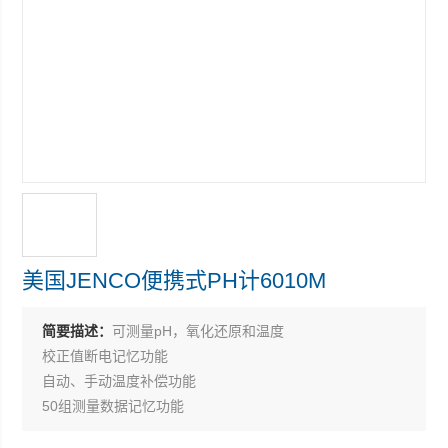
美国JENCO便携式PH计6010M
简要描述：
可测量pH，氧化还原和温度
校正值断电记忆功能
自动、手动温度补偿功能
50组测量数据记忆功能
内置USA/NIST两组标准液制式