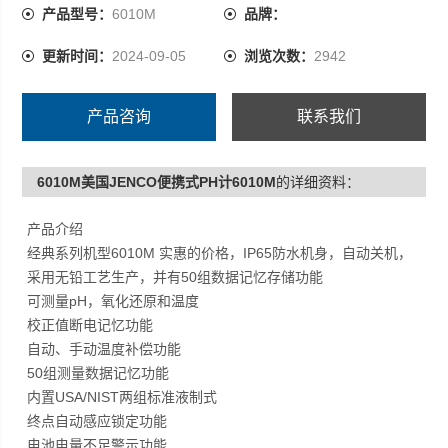
终点自动感应锁定功能
产品型号：
6010M
品牌：
电池电量不足警示功能
更新时间：
2024-09-05
浏览次数：
2942
自动关机功能
防水机身设计
CMC、ROHS、CE认证
产品咨询
联系我们
6010M美国JENCO便携式PH计6010M
的详细资料：
产品介绍
经典系列机型6010M 实惠的价格，IP65防水机身，自动关机，
采用无铅工艺生产，并有50组数据记忆存储功能
可测量pH，氧化还原和温度
校正值断电记忆功能
自动、手动温度补偿功能
50组测量数据记忆功能
内置USA/NIST两组标准液制式
终点自动感应锁定功能
电池电量不足警示功能