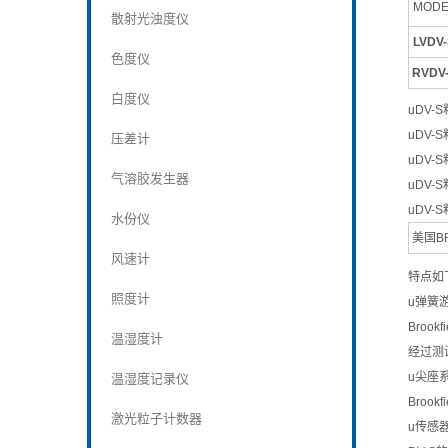
MODE
散射光浊度仪
LVDV
色度仪
RVDV
白度仪
uDV
uDV
压差计
uDV
气溶胶发生器
uDV
uDV
水份仪
美国BR
风速计
特点如
照度计
u弹簧
Bro
温湿度计
经过测试
u尖座
温湿度记录仪
Bro
激光粒子计数器
u传感