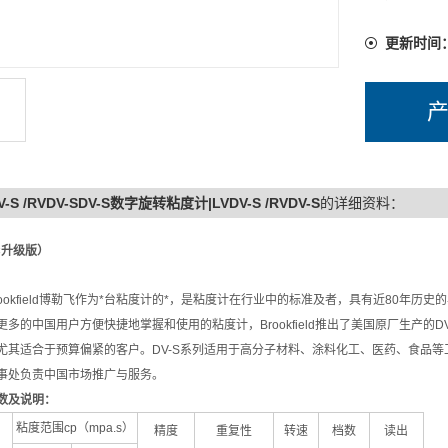
更新时间
V-S /RVDV-SDV-S数字旋转粘度计|LVDV-S /RVDV-S
的详细资料：
C升级版）
rookfield博勒飞作为*台粘度计的*，是粘度计在行业中的标准及者，具有近80年历
更多的中国用户方便快捷地掌握和使用的粘度计，Brookfield推出了美国原厂生产的
尤其适合于预算偏紧的客户。DV-S系列适用于高分子材料、涂料化工、医药、食品等工业
事处负责中国市场推广与服务。
数及说明：
粘度范围cp（mpa.s）
精度
重复性
转速
档数
读出