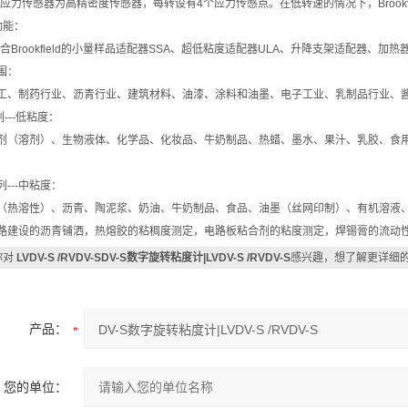
S的应力传感器为高精密度传感器，每转设有4个应力传感点。在低转速的情况下，Brookf
功能：
S配合Brookfield的小量样品适配器SSA、超低粘度适配器ULA、升降支架适配器、
围：
工、制药行业、沥青行业、建筑材料、油漆、涂料和油墨、电子工业、乳制品行业、
列---低粘度：
（溶剂）、生物液体、化学品、化妆品、牛奶制品、热蜡、墨水、果汁、乳胶、食用
。
列---中粘度：
（热溶性）、沥青、陶泥浆、奶油、牛奶制品、食品、油墨（丝网印制）、有机溶液
路建设的沥青铺洒，热熔胶的粘稠度测定，电路板粘合剂的粘度测定，焊锡膏的流动
你对
LVDV-S /RVDV-SDV-S数字旋转粘度计|LVDV-S /RVDV-S
感兴趣，想了解更详细
产品：
您的单位：