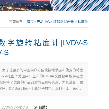
当前位置：
首页
>
产品中心
>
环保测试仪器
>
粘度计
S数字旋转粘度计|LVDV-S
V-S
：
为了让更多的中国用户方便快捷地掌握和使用的粘度
okfield推出了美国原厂生产的DV-S中文版数字旋转粘度
-S仅保持了优良的产品品质而且价格实惠，尤其适合于预
客户。DV-S系列适用于高分子材料、涂料化工、医药、
工业领的域质量检测和产品研发的需要，并由美国
field博勒飞中国办事处负责中国市场推广与服务。
：
LVDV-S /RVDV-S
品牌：