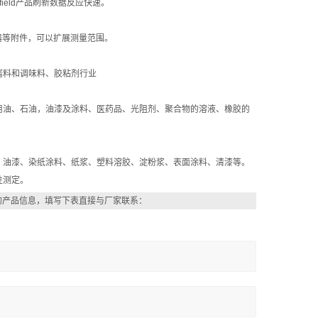
ield产品刷新数据反应快速。
加热器等附件，可以扩展测量范围。
酱料和调味料、胶粘剂行业
油、石油，油漆及涂料、医药品、光阻剂、聚合物的溶液、橡胶的
、油漆、染纸涂料、纸浆、塑料溶胶、淀粉浆、表面涂料、清漆等。
性测定。
的产品信息，填写下表直接与厂家联系：