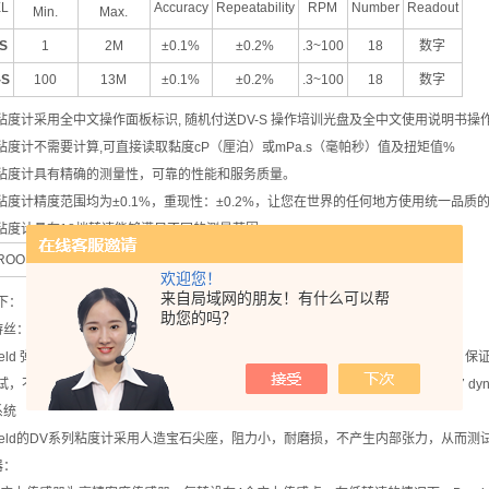
L
Accuracy
Repeatability
RPM
Number
Readout
Min.
Max.
-S
1
2M
±0.1%
±0.2%
.3~100
18
数字
-S
100
13M
±0.1%
±0.2%
.3~100
18
数字
-S粘度计采用全中文操作面板标识, 随机付送DV-S 操作培训光盘及全中文使用说明书操
-S粘度计不需要计算,可直接读取黏度cP（厘泊）或mPa.s（毫帕秒）值及扭矩值%
-S粘度计具有精确的测量性，可靠的性能和服务质量。
-S粘度计精度范围均为±0.1%，重现性：±0.2%，让您在世界的任何地方使用统一品
-S粘度计具有18档转速能够满足不同的测量范围。
OOKFIELD
欢迎您！
来自局域网的朋友！有什么可以帮
下：
助您的吗？
游丝：
okfield 弹簧（游丝）采用优质的铍铜合金，具有良好的弹性、稳定的形变及恢复性，保证
，不同量程的仪器对弹簧有不同规定的严格要求，LV 673.7dyne.cm、RV 7187 dyn
系统
okfield的DV系列粘度计采用人造宝石尖座，阻力小，耐磨损，不产生内部张力，从
器：