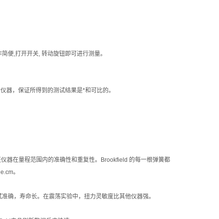
作简便,打开开关, 转动旋钮即可进行测量。
质的仪器，保证所得到的测试结果是*和可比的。
仪器在量程范围内的准确性和重复性。Brookfield 的每一根弹簧都
e.cm。
而测试准确，寿命长。在震荡实验中，扭力灵敏度比其他仪器强。