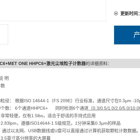
更新时间
PC6+MET ONE HHPC6+激光尘埃粒子计数器
的详细资料：
说 明
参数
径： 根据ISO 14644-1（FS 209E）行业标准，通道尺寸在0.3μm -10μ
个数： 6个通道
HHPC6+
同时检测
6
个通道
（0.3/0.5/1.0/2.0/5.0/10
非常轻便，仅有1.5lbs，适合于舒适的手持式应用
2.83lpm，遵循ISO14644-1 5级规范，1分钟采集0.3μm的样品
： 通过以太网、USB数据线或U盘可以直接通过计算机获取颗粒计数数据
3.5英寸高分辨率的大屏幕