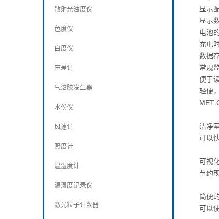
显示
散射光浊度仪
显示
色度仪
电池的
充电时
白度仪
数据存
常规
压差计
便于
气溶胶发生器
轻便，
MET
水份仪
洁净
风速计
可以快
照度计
可视
温湿度计
节约
温湿度记录仪
简便
激光粒子计数器
可以使