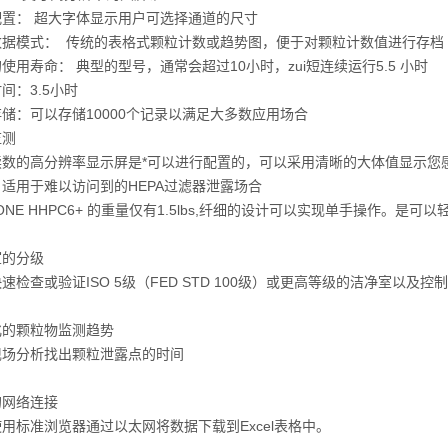
配置： 超大字体显示用户可选择通道的尺寸
数据模式： 传统的表格式颗粒计数或趋势图，便于对颗粒计数值进行存档
使用寿命： 典型的型号，通常会超过10小时，zui短连续运行5.5 小时
间：3.5小时
储：可以存储10000个记录以满足大多数应用场合
监测
读数的高分辨率显示屏是*可以进行配置的，可以采用清晰的大体值显示您
适用于难以访问到的HEPA过滤器泄露场合
 ONE HHPC6+ 的重量仅有1.5lbs,纤细的设计可以实现单手操作。
室的分级
速检查或验证ISO 5级（FED STD 100级）或更高等级的洁净室以及控
化的颗粒物监测趋势
现场分析找出颗粒泄露点的时间
的网络连接
用标准浏览器通过以太网将数据下载到Excel表格中。