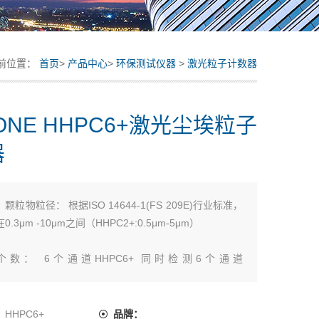
前位置：
首页
>
产品中心
>
环保测试仪器
>
激光粒子计数器
 ONE HHPC6+激光尘埃粒子
器
：
颗粒物粒径： 根据ISO 14644-1(FS 209E)行业标准，
.3μm -10μm之间（HHPC2+:0.5μm-5μm）
数： 6个通道HHPC6+ 同时检测6个通道
/1.0/2.0/5.0/10.0UM）
：
HHPC6+
品牌：