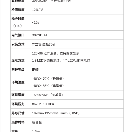
其他输出
30VDC/5A
，
常开
/
常闭可选
检测精度
±
2%F.S.
响应时间
<15s
（T90）
电气接口
3/4
"
NPTM
安装方式
2
"立管
/
壁挂安装
128
×
96
点阵液晶，支持图文显示
显示方式
1
个
LED
状态指示灯，
4
个
LED
功能指示灯
防护等级
IP65
-40
℃
~ 70
℃
（
极限值
）
环境温度
-40
℃
~ 55
℃
（
典型值
）
环境湿度
15~95%RH（
无凝露）
环境压力
86kPa~106kPa
外形尺寸
182mm
×
195mm
×
107mm
（
HWD
）
壳体材料
铝合金
重量
1.5kg