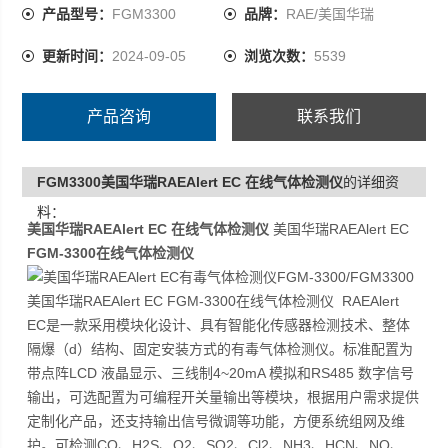
PH3、ClO
产品型号：
FGM3300
品牌：
RAE/美国华瑞
更新时间：
2024-09-05
浏览次数：
5539
产品咨询
联系我们
FGM3300美国华瑞RAEAlert EC 在线气体检测仪
的详细资
料：
美国华瑞RAEAlert EC 在线气体检测仪
美国华瑞RAEAlert EC
FGM-3300在线气体检测仪
美国华瑞RAEAlert EC FGM-3300在线气体检测仪 RAEAlert
EC是一款采用模块化设计、具有智能化传感器检测技术、整体
隔爆（d）结构、固定安装方式的有毒气体检测仪。标准配置为
带点阵LCD 液晶显示、三线制4~20mA 模拟和RS485 数字信号
输出，可选配置为可编程开关量输出等模块，根据用户需求提供
定制化产品，还支持输出信号微调等功能，方便系统组网及维
护。可检测CO、H2S、O2、SO2、Cl2、NH3、HCN、NO、