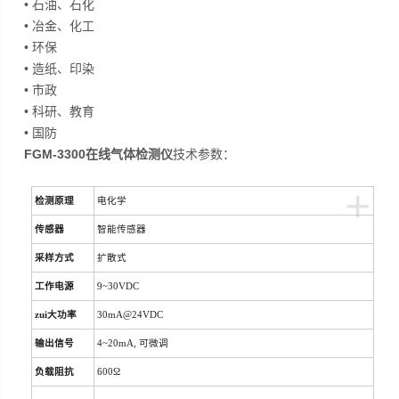
• 石油、石化
• 冶金、化工
• 环保
• 造纸、印染
• 市政
• 科研、教育
• 国防
FGM-3300在线气体检测仪
技术参数：
+
检测原理
电化学
传感器
智能传感器
采样方式
扩散式
工作电源
9~30VDC
zui大功率
30mA@24VDC
输出信号
4~20mA,
可微调
负载阻抗
600
Ω