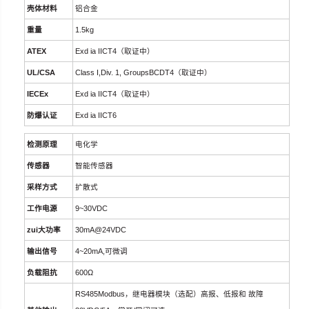
壳体材料
铝合金
重量
1.5kg
A
TEX
Exd ia IICT4
（
取证中）
UL/CSA
Class I,Div. 1, GroupsBCDT4
（
取证中）
IECEx
Exd ia IICT4
（
取证中）
防爆认证
Exd ia IICT6
检测原理
电化学
传感器
智能传感器
采样方式
扩散式
工作电源
9~30VDC
zui大功率
30mA@24VDC
输出信号
4~20mA,
可微调
负载阻抗
600
Ω
RS485Modbus
，
继电器模
块（选配）高报、低报和 故障