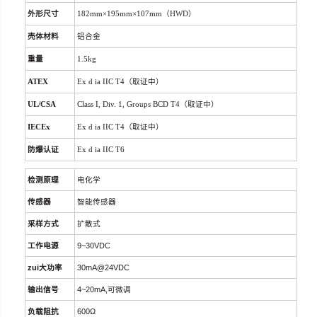
外形尺寸
182mm
×
195mm
×
107mm
（
HWD
）
壳体材料
铝合金
重量
1.5kg
A
TEX
Ex d ia IIC T4
（
取证中）
UL/CSA
Class I, Div. 1, Groups BCD T4
（
取证中）
IECEx
Ex d ia IIC T4
（
取证中）
防爆认证
Ex d ia IIC T6
检测原理
电化学
传感器
智能传感器
采样方式
扩散式
工作电源
9~30VDC
zui大功率
30mA@24VDC
输出信号
4~20mA,
可微调
负载阻抗
600
Ω