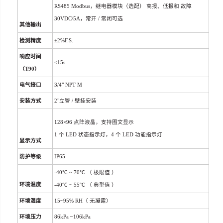
RS485 Modbus
，
继电器模
块（选配） 高报、低报和 故障
30VDC/5A
，
常开
/
常闭可选
其他输出
检测精度
±
2%F.S.
响应时间
<15s
（T90）
电气接口
3/4
"
NPT M
安装方式
2
"立管
/
壁挂安装
128
×
96
点阵液晶，支持图文显示
1
个
LED
状态指示灯，
4
个
LED
功能指示灯
显示方式
防护等级
IP65
-40
℃
~ 70
℃
（
极限值
）
环境温度
-40
℃
~ 55
℃
（
典型值
）
环境湿度
15~95% RH（
无凝露）
环境压力
86kPa ~106kPa