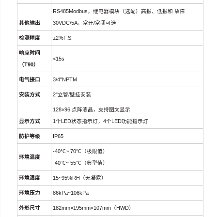
RS485Modbus
，
继电器模
块（选配）高报、低报和 故障
其他输出
30VDC/5A
，
常开
/
常闭可选
检测精度
±
2%F.S.
响应时间
<15s
（T90）
电气接口
3/4
"
NPTM
安装方式
2
"立管
/
壁挂安装
128
×
96
点阵液晶，支持图文显示
显示方式
1
个
LED
状态指示灯，
4
个
LED
功能指示灯
防护等级
IP65
-40
℃
~ 70
℃
（
极限值
）
环境温度
-40
℃
~ 55
℃
（
典型值
）
环境湿度
15~95%RH（
无凝露）
环境压力
86kPa~106kPa
外形尺寸
182mm
×
195mm
×
107mm
（
HWD
）