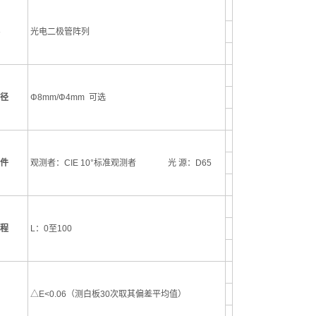
光电二极管阵列
径
Φ8mm/Φ4mm 可选
件
观测者：CIE 10°标准观测者 光 源：D65
程
L：0至100
△E<0.06（测白板30次取其偏差平均值）