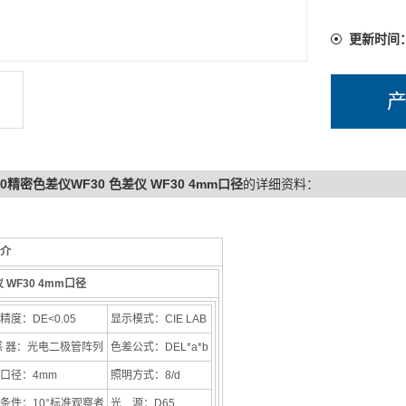
更新时间
30精密色差仪WF30 色差仪 WF30 4mm口径
的详细资料：
介
 WF30 4mm口径
精度：DE<0.05
显示模式：CIE LAB
感 器：光电二极管阵列
色差公式：DEL*a*b
口径：4mm
照明方式：8/d
条件：10°标准观察者
光 源：D65