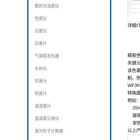
散射光浊度仪
色度仪
详细
白度仪
压差计
精密
气溶胶发生器
关键
水份仪
该色
制、
风速计
WF30
特殊
照度计
例如
温湿度计
20
玻璃
温湿度记录仪
安防
以上
激光粒子计数器