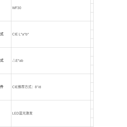
WF30
式
CIE L*a*b*
式
△E*ab
件
CIE推荐方式：8°/d
LED蓝光激发