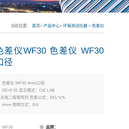
当前位置：
首页
>
产品中心
>
环保测试仪器
>
色差仪
差仪WF30 色差仪 WF30
口径
：
色差仪 WF30 4mm口径
E<0.05 显示模式：CIE LAB
：光电二极管阵列 色差公式：DEL*a*b
4mm 照明方式：8/d
10°标准观察者 光 源：D65
：
WF30
品牌：