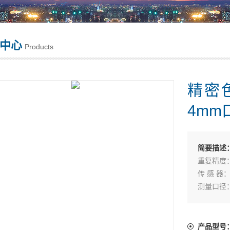
中心
Products
精密色
4mm
简要描述
重复精度：D
传 感 器
测量口径：
测量条件：
产品型号