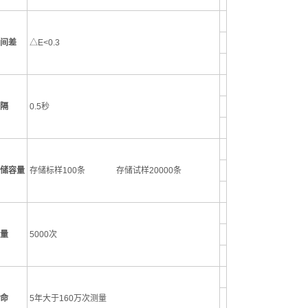
间差
△E<0.3
隔
0.5秒
储容量
存储标样100条 存储试样20000条
量
5000次
命
5年大于160万次测量