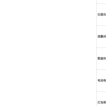
仪器台
测量间
数据存
电池电
灯泡寿