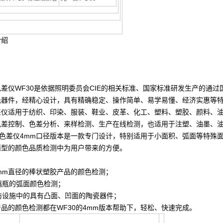
介绍
色差仪
WF30
是依据照明委员会
CIE
的相关标准、国家标准研发生产的通过
元器件，经精心设计，具有精确稳定、操作简单、易学易懂、经济实惠等
差仪适用于纺织、印染、服装、鞋业、皮革、化工、塑料、塑胶、颜料、
色差控制、色差分析、来样检测、生产在线检测，也适用于注塑、油墨、
色差仪
4mm
口径版本是一款专门设计，特别适用于小面积、弧面等特殊
面型的颜色品质检测中为用户带来的方便。
：
mm
直径的棒状塑胶产品的颜色检测；
瓶的弧面颜色检测；
设施中的具有凸面、凹面的陶瓷器件；
产品的颜色检测都在
WF30
的
4mm
版本帮助下，轻松、快速完成。