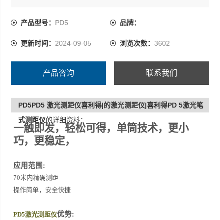
一键式操作，简单易用
产品型号：
PD5
品牌：
*笔形外观，轻巧便携
更新时间：
2024-09-05
浏览次数：
3602
人体工程学设计，握持舒适
产品咨询
联系我们
PD5PD5 激光测距仪喜利得|的激光测距仪|喜利得PD 5激光笔
式测距仪
的详细资料：
一触即发，轻松可得，单筒技术，更小
巧，更稳定，
应用范围:
70
米
内精确测距
操作简单，安全快捷
优势:
PD5激光测距仪