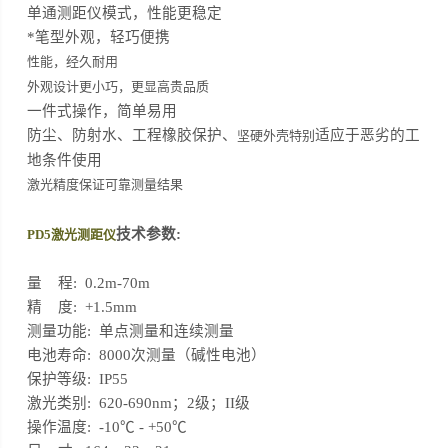
单通测距仪模式，性能更稳定
*笔型外观，轻巧便携
性能，经久耐用
外观设计更小巧，更显高贵品质
一件式操作，简单易用
防尘、防射水、工程橡胶保护、
适应于恶劣的工
坚硬外壳特别
地条件使用
激光精度保证可靠测量结果
技术参数:
PD5激光测距仪
量 程: 0.2m-70m
精 度: +1.5mm
测量功能: 单点测量和连续测量
电池寿命: 8000次测量（碱性电池）
保护等级: IP55
激光类别: 620-690nm；2级；II级
操作温度: -10℃
-
+50
℃