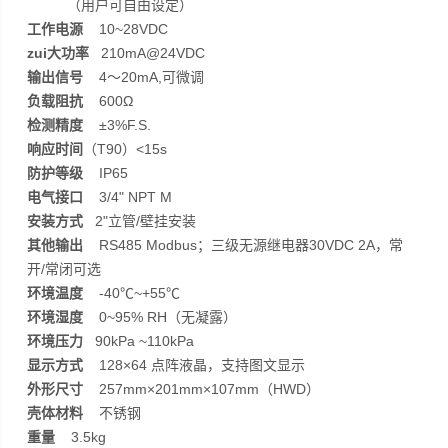
（用户可自由设定）
工作电源
10~28VDC
zui大功率
210mA@24VDC
输出信号
4～20mA,可微调
负载阻抗
600Ω
检测精度
±3%F.S.
响应时间
（T90）<15s
防护等级
IP65
电气接口
3/4" NPT M
安装方式
2"立管/壁挂安装
其他输出
RS485 Modbus；三级无源继电器30VDC 2A，常
开/常闭可选
环境温度
-40℃~+55℃
环境湿度
0~95% RH（无凝露）
环境压力
90kPa ~110kPa
显示方式
128×64 点阵液晶，支持图文显示
外形尺寸
257mm×201mm×107mm（HWD）
壳体材料
不锈钢
重量
3.5kg