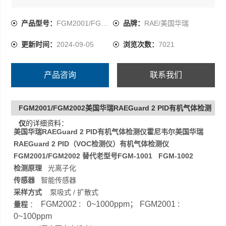
用RAE自主研发的、用RAE自主研发的、拥有多项的第三
代本安型PID传感器，响应时间更快，抗湿性能更强，测量
产品型号：
FGM2001/FGM2002
品牌：
RAE/美国华瑞
范围业界Z大；无需工具可实现传感器互换，支持离线标定
更新时间：
2024-09-05
浏览次数：
7021
产品咨询
联系我们
FGM2001/FGM2002美国华瑞RAEGuard 2 PID有机气体检测
仪
的详细资料：
美国华瑞RAEGuard 2 PID有机气体检测仪
霍尼韦尔美国华瑞
RAEGuard 2 PID（VOC检测仪）有机气体检测仪
FGM2001/FGM2002 替代老型号FGM-1001 FGM-1002
检测原理
光离子化
传感器
智能传感器
采样方式
泵吸式 / 扩散式
FGM2002 : 0~1000ppm； FGM2001 :
量程
：
0~100ppm