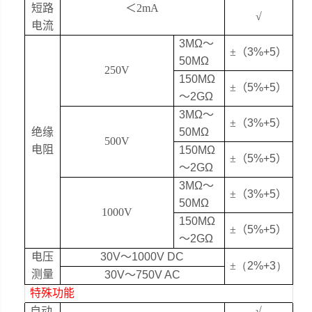
短路
＜
2mA
√
电流
3MΩ～
±（
3%+5）
50M
Ω
250V
150MΩ
±（
5%+5）
～
2G
Ω
3MΩ～
±（
3%+5）
绝缘
50M
Ω
500V
电阻
150MΩ
±（
5%+5）
～
2G
Ω
3MΩ～
±（
3%+5）
50M
Ω
1000V
150MΩ
±（
5%+5）
～
2G
Ω
电压
30V～
1000V DC
±
（2%+3）
测量
30V～
750V AC
特殊功能
自动
√