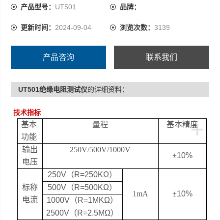
产品型号：
UT501
品牌：
更新时间：
2024-09-04
浏览次数：
3139
产品咨询
联系我们
UT501绝缘电阻测试仪
的详细资料：
技术指标
+
基本
量程
基本精度
功能
输出
250V/500V/1000V
±
10%
电压
250V（
R=250K
Ω）
标称
500V（
R=500K
Ω）
1mA
±
10%
电流
1000V（
R=1MK
Ω）
2500V（
R=2.5M
Ω）