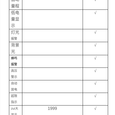
量程
低电
√
量显
示
灯光
√
报警
背景
√
光
√
蜂鸣
报警
√
高压
警示
√
自动
放电
√
超限
指示
1999
√
zui大
显示