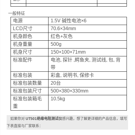
一般特征
电源
1.5V 碱性电池×
6
LCD尺寸
70.6×
34mm
机身颜色
红色
+灰色
机身重量
500g
机身尺寸
150×
100
×
71mm
标准配件
电池
, 探针
,鳄鱼夹
, 测试线
, 包
, 背
带
标准包装
彩盒
, 说明书
, 保修卡
标准包装数量
20台
标准包装尺寸
500×380×
330mm
标准包装箱毛
10.5kg
重
如果你对
UT501绝缘电阻测试仪
感兴趣，想了解更详细的产品信息，填写
下表直接与厂家联系：