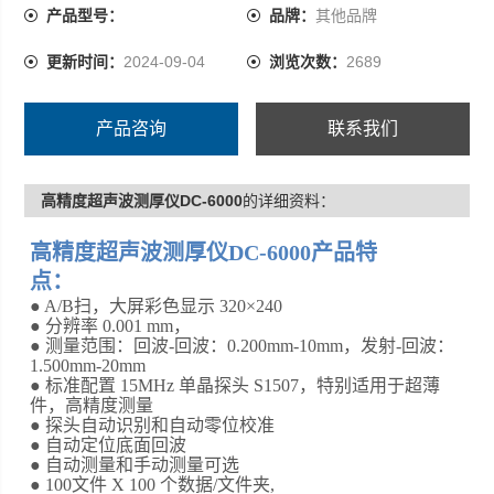
产品型号：
品牌：
其他品牌
更新时间：
2024-09-04
浏览次数：
2689
产品咨询
联系我们
高精度超声波测厚仪DC-6000
的详细资料：
高精度超声波测厚仪DC-6000
产品特
点：
●
A/B
扫，大屏彩色显示
320
×
240
● 分辨率
0.001 mm
，
● 测量范围：回波
-
回波：
0.200mm-10mm
，发射
-
回波：
1.500mm-20mm
● 标准配置
15MHz
单晶探头
S1507
，特别适用于超薄
件，高精度测量
● 探头自动识别和自动零位校准
● 自动定位底面回波
● 自动测量和手动测量可选
●
100
文件
X 100
个数据
/
文件夹
,