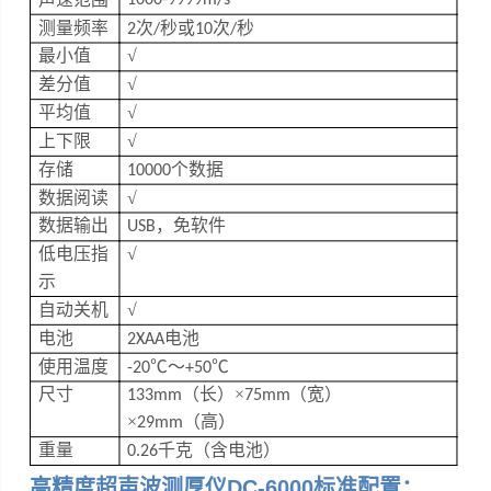
测量频率
次
秒或
次
秒
2
/
10
/
最小值
√
差分值
√
平均值
√
上下限
√
存储
个数据
10000
数据阅读
√
数据输出
，免软件
USB
低电压指
√
示
自动关机
√
电池
电池
2XAA
使用温度
℃～
℃
-20
+50
尺寸
（长）×
（宽）
133mm
75mm
×
（高）
29mm
重量
千克（含电池）
0.26
高精度超声波测厚仪DC-6000
标准配置：