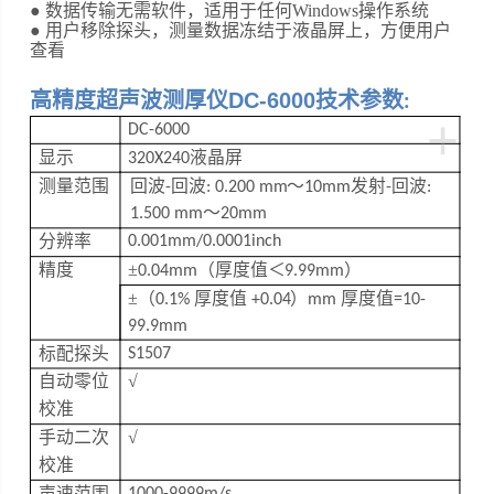
● 数据传输无需软件，适用于任何
Windows
操作系统
● 用户移除探头，测量数据冻结于液晶屏上，方便用户
查看
高精度超声波测厚仪DC-6000
技术参数
:
+
DC-6000
显示
液晶屏
320X240
测量范围
回波
回波
～
发射
回波
-
:
0.200
mm
10
mm
-
:
～
1.500 mm
20mm
分辨率
0.001mm/0.0001inch
精度
±
（厚度值
＜
）
0.04mm
9.99mm
±（
厚度值
）
厚度值
0.1%
+0.04
mm
=10-
99.9mm
标配探头
S1507
自动零位
√
校准
手动二次
√
校准
声速范围
1000-9999m/s