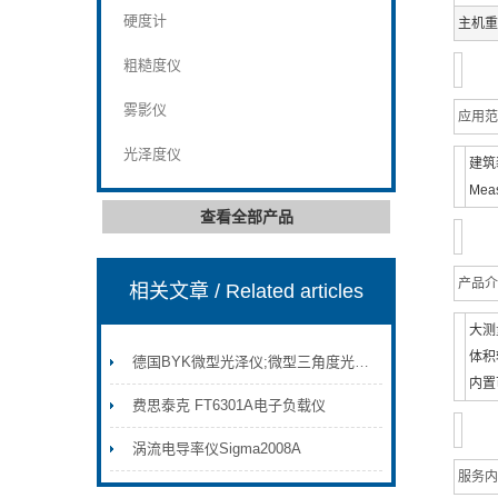
硬度计
主机重
粗糙度仪
雾影仪
应用范
光泽度仪
建筑
Meas
查看全部产品
产品介
相关文章
/ Related articles
大测
体积
德国BYK微型光泽仪;微型三角度光泽仪，单角度光泽度仪
内置
费思泰克 FT6301A电子负载仪
涡流电导率仪Sigma2008A
服务内