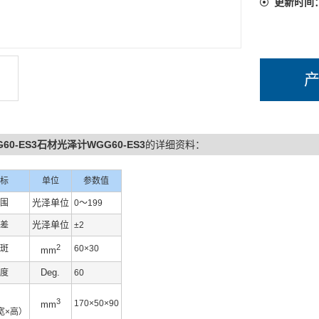
更新时间
G60-ES3石材光泽计WGG60-ES3
的详细资料：
标
单位
参数值
光泽单位
围
0～199
光泽单位
差
±2
2
斑
60×30
mm
Deg.
度
60
3
170×50×90
mm
宽×高）