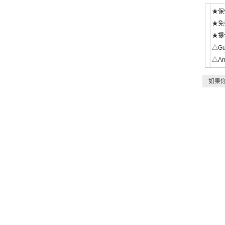
★保
★免
★提
△Gua
△Any
如果