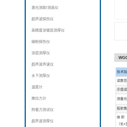
激光测距/测高仪
超声波探伤仪
高精度涂镀层测厚仪
磁粉探伤仪
涂层测厚仪
WG
超声波声速仪
技术指
水下测厚仪
读数范
温度计
示值误
推拉力计
测量光
投射角
附着力测试仪
体 积
超声波测厚仪
（长×