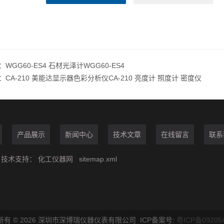
：
WGG60-ES4 石材光泽计WGG60-ES4
：
CA-210 美能达显示器色彩分析仪CA-210 亮度计 照度计 密度仪
产品展示
新闻中心
技术文章
在线留言
联系
技术支持：
化工仪器网
sitemap.xml
所有 © 2026 深圳市深博瑞仪器仪表有限公司 ICP备案号:
粤ICP备09205