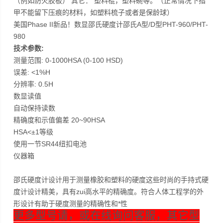
（例如防火胶板） 其它： 塑料棍，塑料碗等。（正常情况下指
甲不能留下压痕的材料，如塑料梳子或者是保龄球）
美国Phase II新品！数显邵氏硬度计邵氏A型/D型PHT-960/PHT-
980
技术参数:
测量范围: 0-1000HSA (0-100 HSD)
误差: <1%H
分辨率: 0.5H
数显读值
自动保持读数
精确度和示值偏差 20~90HSA
HSA<±1等级
使用一节SR44纽扣电池
仪器箱
邵氏硬度计设计用于测量橡胶和塑料的硬度这些时尚的手持式硬
度计设计精美，具有zui高水平的精确度。符合人体工程学的外
形设计有助于硬度测量的精确性和*性
更多型号请，或在线询问客服，其它型