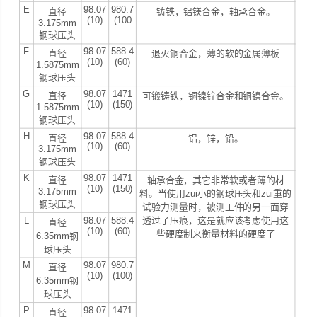
E
98.07
980.7
直径
铸铁，铝镁合金，轴承合金。
(10)
(100
3.175mm
钢球压头
F
98.07
588.4
直径
退火铜合金，薄的软的金属薄板
(10)
(60)
1.5875mm
钢球压头
G
98.07
1471
直径
可锻铸铁，铜镍锌合金和铜镍合金。
(10)
(150)
1.5875mm
钢球压头
H
98.07
588.4
直径
铝，锌，铅。
(10)
(60)
3.175mm
钢球压头
K
98.07
1471
直径
轴承合金，其它非常软或者薄的材
(10)
(150)
3.175mm
料。当使用zui小的钢球压头和zui重的
钢球压头
试验力测量时，被测工件的另一面穿
L
98.07
588.4
透过了压痕，这是就应该考虑使用这
直径
(10)
(60)
些硬度制来衡量材料的硬度了
6.35mm钢
球压头
M
98.07
980.7
直径
(10)
(100)
6.35mm钢
球压头
P
98.07
1471
直径