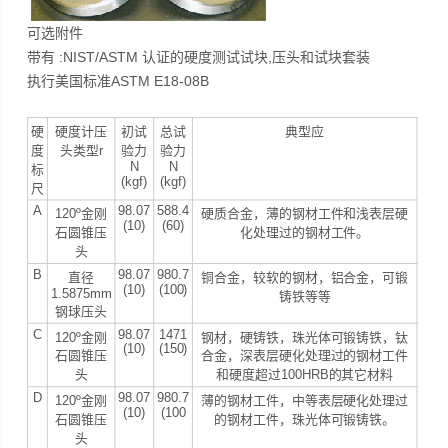
可选附件
带有 :NIST/ASTM 认证的硬度测试试块,压头和试块套装
执行美国标准ASTM E18-08B
硬
硬度计压
初试
总试
典型应
度
头类型r
验力
验力
N
N
标
(kgf)
(kgf)
尺
A
98.07
588.4
120º金刚
硬质合金，薄的钢材工件和浅表层硬
(10)
(60)
石圆锥压
化处理过的钢材工件。
头
B
98.07
980.7
直径
铜合金，较软的钢材，铝合金，可锻
(10)
(100)
1.5875mm
铸铁等等
钢球压头
C
98.07
1471
120º金刚
钢材，硬铸铁，珠光体可锻铸铁，钛
(10)
(150)
石圆锥压
合金，深表层硬化处理过的钢材工件
头
和硬度超过100HRB的其它材料
D
98.07
980.7
120º金刚
薄的钢材工件，中等表层硬化处理过
(10)
(100
石圆锥压
的钢材工件，珠光体可锻铸铁。
头