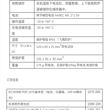
参数储存
关机或取下电池后，测量数据、上下极限和声
速被储存在储存器中。
电池
两节碱性电池
AA/IEC R6. 2*1.5V
操作温度
-10 to +50
° C
无电池储存温
-20 to +60
° C
度
湿度
保护等级
IP54 （
飞溅防护）
3
尺寸
（H x W x
120 x 65 x 25 mm
带有试块
D）
3
带保护套
131 x 81 x 32 mm
重量
175 g
带电池，无保护套/250g 带电池,有保护套
订货信息
1075.005
ECHOMETER 1075
基本型
（电池、仪器箱、
100 ml
耦合
剂）
1099.109
标准附件套
包括
1465.761