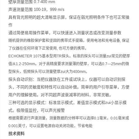
壁厚测量范围 0.7-400 mm
声速测量范围 100-19，999 m/s
具有背光照明的超大清晰显示屏，保证在弱光照明条件下也可正常操
作
通过简便易用操作菜单，可以快速进入测量状态或改变测量参数
随机提供的橡胶保护套和坚固的携带式手提箱，使用电池和充电设备, 保证
了仪器在任何环境下正常使用, 也可方便的携带。
ECHOMETER 1075
基本型用TR探头。标准的探头可以测量zui常见的壁厚
值从
1.2
-
250mm
。对于高精度要求测量薄的壁厚，可以选
0.7—25mm
的微
型探头，低频探头可以测量壁厚zui大为
400mm
。
探头自动识别：当把仪器放在工件或试块上，仪器可以自动识别探
头，不同的灵敏度和特性可以自动补偿。简单的用户引导菜单，方便
用户的理解使用。对不同超声波衰减率的材料，非常灵敏。
三种可选的显示模式：标准显示模式，差值显示模式和zui小显示模
式。极限值监控，可以声光报警
根据需要进行声速测量，测量数据的分辨率可以选择
0.1
毫米，0.01毫米或
0.001英寸，可以设置电源自动关闭功能，节省电能
技术资料