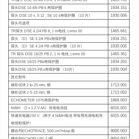
TR
探头
DSE 10.4/6 PB 4, 1 m cable, Lemo 00
1934.151
探头
DSE 10.4/6 PB 4
用保护圈
1930.006
探头
DSE 10 x, S 12 , SE 10 x
用保护膜 （10 片）
探头可选项
1465.661
TR
探头
DSE 4.2/4 PB 8, 1 m
电线,
Lemo 00
1934.251
探头
（D）SE 4.2/4 PBx
用保护圈
1930.005
探头
（D）SE 4.2/4 PB x
用保护膜 （
10
片）
1465.361
TR
探头
DSE 18/25 PB 2, 1 m
电线,
Lemo 00
1934.201
探头
DSE 18/25 PBx
用保护圈
1930.004
探头
DSE 18/25 PB x
用保护膜 （
10
片）
其它附件:
1713.001
梯形试块
2 to 25 mm
,
钢
1713.002
梯形试块
2-5-10 mm
,
钢
1868.003
ECHOMETER 1075
用保护包
6016.001
NiMH （2 x 1.2 V AA）
充电电池组
6015.001
快速充电器
230 V
（
用于
4 NiMH
电池 带有预先放电和充
电饱和保护）
9000.003
耦合剂
ECHOTRACE, 500 cm?nbsp;
瓶
9004.002
耦合剂
ECHOFLUID, 1 l
瓶