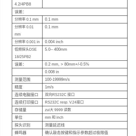
4.2/4PB8
误差：
0.1 mm
分辨率
0.1 mm
0.1 mm
分辨率
0.01
mm
0.004 inch
分辨率
0.001 in
5.0-- 400mm
低频探头
DSE
18/25PB2
误差：
0.2 mm, > 80mm+/-0.5%
0.008 in
测量范围
100-19999m/s
精度
1m/s
连续电脑接口
双向
RS232C
接口
连续打印接口
RS232C resp. V.24
接口
存储量
zui大
9999
读数
单位
mm
和 inch
探头识别
测量延迟线
蜂鸣器
确认敲击按键和指示参数超过极限值