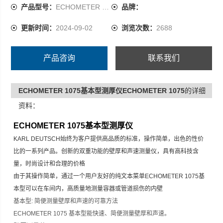
由于其操作简单，通过一个用户友好的纯文本菜单
产品型号：
ECHOMETER 1075
品牌：
ECHOMETER 1075基本型可以在车间内，高质量地测量容
更新时间：
2024-09-02
浏览次数：
2688
器或管道损伤的内壁
基本型: 简便测量壁厚和声速的可靠方法
产品咨询
联系我们
ECHOMETER 1075基本型测厚仪ECHOMETER 1075
的详细
资料：
ECHOMETER 1075
基本型测厚仪
KARL DEUTSCH
始终为客户提供高品质的标准，操作简单，出色的性价
比的一系列产品。
创新的双重功能的壁厚和声速测量仪，具有高科技含
量，时尚设计和合理的价格
由于其操作简单，通过一个用户友好的纯文本菜单
ECHOMETER 1075
基
本型可以在车间内，高质量地测量容器或管道损伤的内壁
基本型
:
简便测量壁厚和声速的可靠方法
ECHOMETER 1075
基本型能快速、简便测量壁厚和声速。