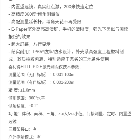
- 内置望远镜，真实红点激，200米快速定位
- 高精度360度*倾角测量仪
- 高配测量延长杆，墙角天花不再受限
- E-Paper室外高亮高清屏，手机的清晰度，强光下类似与阅读
报纸的效果
- 超大屏幕，八行显示
- 结实耐用：IP65*防摔/防水设计，外壳系高强度工程塑料制
成，软质橡胶包裹，特别适应于恶劣的工地条件使用
喜利得HILTI PD-E激光测距仪技术参数：
测量范围（无目标板）：0.001-100m
测量范围（有目标板）：0.001-200m
精 度: ±1.0mm
倾角范围：360°水平
倾角精度：±0.2°
功 能：体积、面积、三角、zui大/zui小值、间接测量、定时、内置望
远镜
三脚架接口：有
户外测量模式：有