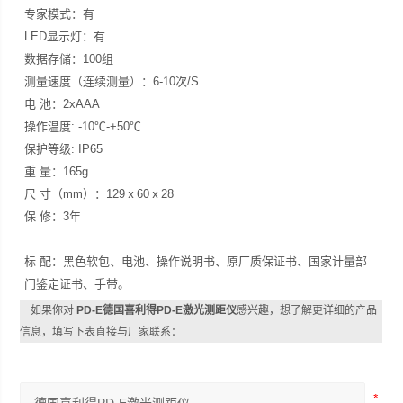
专家模式：有
LED显示灯：有
数据存储：100组
测量速度（连续测量）：6-10次/S
电 池：2xAAA
操作温度: -10℃-+50℃
保护等级: IP65
重 量：165g
尺 寸（mm）：129ⅹ60ⅹ28
保 修：3年
标 配：黑色软包、电池、操作说明书、原厂质保证书、国家计量部
门鉴定证书、手带。
如果你对
PD-E德国喜利得PD-E激光测距仪
感兴趣，想了解更详细的产品
信息，填写下表直接与厂家联系：