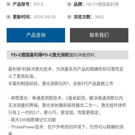
功 能：体积、面积、三角、Z大/Z小值、间接测量、定时、
产品型号：
PD-E
品牌：
HILTI/德国喜利得
内置望远镜
更新时间：
2024-09-05
浏览次数：
3841
产品咨询
联系我们
PD-E德国喜利得PD-E激光测距仪
的详细资料：
喜利得*的脉冲激光技术，为测量系列产品的精确性和可靠性定
义了更高标准。
丰富的制造经验，激光测距仪的*，全新5代产品震撼上市
- 单筒激光：单通道测距技术，1毫米起测，解决普通测距仪内
无法测量的弊端。激光发射器和接收器合二为一，激光组件体积
只有上一代的1/7，更小巧，更坚固，性能更稳定。
- 超大100组数据记忆功能
- *PulsePower技术：在户外明亮的环境下，仍然可以精确的测
量