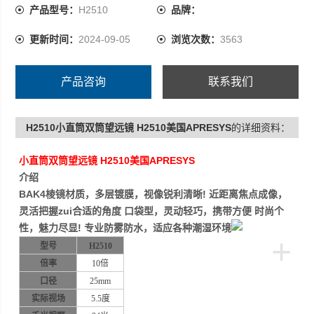
产品型号：
H2510
品牌：
更新时间：
2024-09-05
浏览次数：
3563
产品咨询
联系我们
H2510小直筒双筒望远镜 H2510美国APRESYS
的详细资料：
小直筒双筒望远镜 H2510美国APRESYS
介绍
BAK4
棱镜材质，多层镀膜，视像锐利清晰
!
近距离焦点成像，
灵活把握zui合适的角度 口袋型，灵动轻巧，携带方便 时尚个
性，魅力尽显
!
专业防雾防水，适应各种潮湿环境
+
型号
H2510
倍率
10倍
口径
25mm
实际视场
5.5度