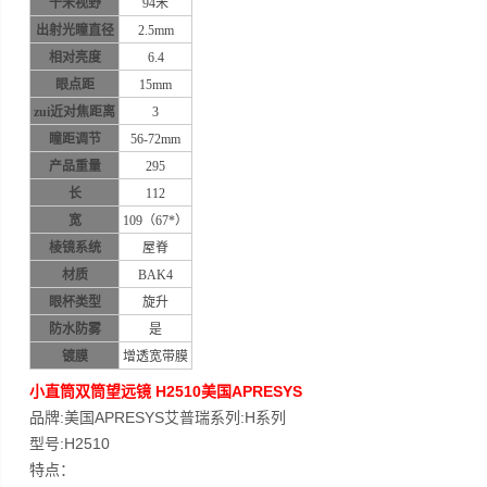
千米视野
94米
出射光瞳直径
2.5mm
相对亮度
6.4
眼点距
15mm
zui近对焦距离
3
瞳距调节
56-72mm
产品重量
295
长
112
宽
109（67*）
棱镜系统
屋脊
材质
BAK4
眼杯类型
旋升
防水防雾
是
镀膜
增透宽带膜
小直筒双筒望远镜 H2510美国APRESYS
品牌:美国APRESYS艾普瑞系列:H系列
型号:H2510
特点：