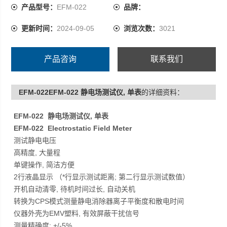
转换为CPS模式测量静电消除器离子平衡度和散电时间
产品型号：
EFM-022
品牌：
仪器外壳为EMV塑料, 有效屏蔽干扰信号
更新时间：
2024-09-05
浏览次数：
3021
测量精确度: +/-5%
产品咨询
联系我们
EFM-022EFM-022 静电场测试仪, 单表
的详细资料：
EFM-022 静电场测试仪, 单表
EFM-022 Electrostatic Field Meter
测试静电电压
高精度, 大量程
单键操作, 简洁方便
2行液晶显示 （*行显示测试距离; 第二行显示测试数值）
开机自动清零, 待机时间过长, 自动关机
转换为CPS模式测量静电消除器离子平衡度和散电时间
仪器外壳为EMV塑料, 有效屏蔽干扰信号
测量精确度: +/-5%