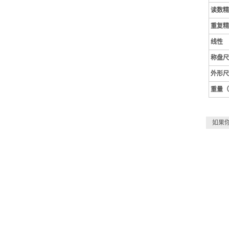
读数精
重复精
线性
称盘尺
外形尺
重量（
如果