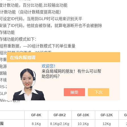
度计数功能，百分比功能,比较输出功能
AI计数功能（自动计数精度提高功能）
可设定ID代码，当用到GLP时可以用来识别天平
安装了ID代码，他就会被存储，就算电源断开也不会被删除
存储功能
存储功能的模式如下：
组称重数据，—20组计数模式下的单位重量
组比较器设定值或—20组皮重
称重功能
欢迎您！
电源关断功能
来自局域网的朋友！有什么可以帮
数据输出后自动归零
助您的吗？
动环境调节功能以适应各类应用环境
RS-232C通信接口
LP/GMP/ISO标准
Win-CT软件
GF-8K
GF-8K2
GF-10K
GF-12K
G
围
8.1Kg
8.1Kg/2.1Kg
10.1Kg
12Kg