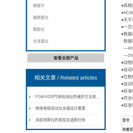
●高精
硬度计
●AC
粗糙度仪
●天平
●一旦
雾影仪
●数据
数据
光泽度仪
—40
—20
查看全部产品
●动物
●自动
●在
相关文章
/ Related articles
●自
●标准
PGM-6228气体检测仪的维护方法有哪些？
●符合G
●标准
绝缘电阻测试仪关键设计要素
涂层测厚仪的类型及选购分析
型号
称重范