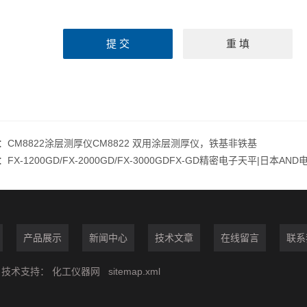
：
CM8822涂层测厚仪CM8822 双用涂层测厚仪，铁基非铁基
：
FX-1200GD/FX-2000GD/FX-3000GDFX-GD精密电子天平|日本AND电子
产品展示
新闻中心
技术文章
在线留言
联系
技术支持：
化工仪器网
sitemap.xml