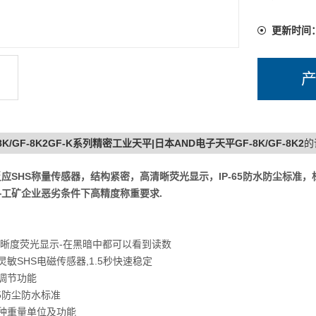
更新时间
8K/GF-8K2GF-K系列精密工业天平|日本AND电子天平GF-8K/GF-8K2
的
应SHS称量传感器，结构紧密，高清晰荧光显示，IP-65防水防尘标准，标
各工矿企业恶劣条件下高精度称重要求.
：
清晰度荧光显示-在黑暗中都可以看到读数
灵敏SHS电磁传感器,1.5秒快速稳定
调节功能
-65防尘防水标准
六种重量单位及功能