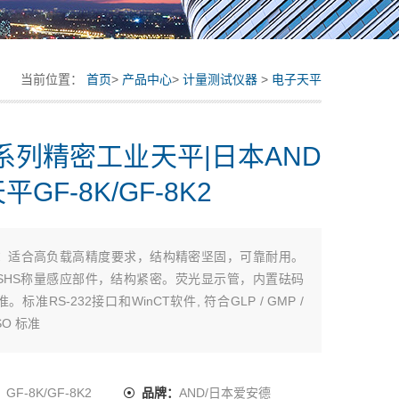
当前位置：
首页
>
产品中心
>
计量测试仪器
>
电子天平
K系列精密工业天平|日本AND
GF-8K/GF-8K2
：
适合高负载高精度要求，结构精密坚固，可靠耐用。
SHS称量感应部件，结构紧密。荧光显示管，内置砝码
标准RS-232接口和WinCT软件, 符合GLP / GMP /
SO 标准
：
GF-8K/GF-8K2
品牌：
AND/日本爱安德