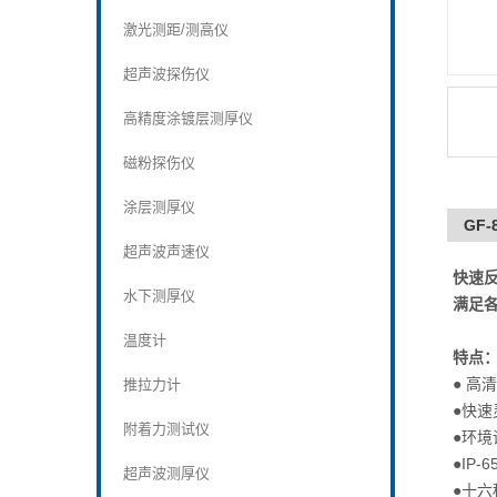
激光测距/测高仪
超声波探伤仪
高精度涂镀层测厚仪
磁粉探伤仪
涂层测厚仪
GF-
超声波声速仪
快速反
水下测厚仪
满足
温度计
特点
● 高
推拉力计
●快速
附着力测试仪
●环境
●IP
超声波测厚仪
●十