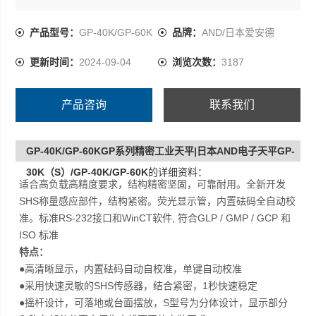
分和称台部分分离方便生产线不同的安装要求
产品型号：
GP-40K/GP-60K
品牌：
AND/日本爱安德
更新时间：
2024-09-04
浏览次数：
3187
产品咨询
联系我们
GP-40K/GP-60KGP系列精密工业天平|日本AND电子天平GP-
30K（S）/GP-40K/GP-60K
的详细资料：
适合高负载高精度要求，结构精密坚固，可靠耐用。全新开发
SHS称量感应部件，结构紧密。荧光显示管，内置砝码全自动校
准。标准RS-232接口和WinCT软件, 符合GLP / GMP / GCP 和
ISO 标准
特点：
●高清晰显示，内置砝码自动自校准，单键自动校准
●采用快速灵敏的SHS传感器，结合紧密，1秒快速稳定
●摇杆设计，可落地或台面摆放，S型号为分体设计，显示部分