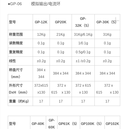
●GP-06 模拟输出/电流环
+
GP-
型号
GP-12K
GP20K
GP-30K（S）
32K（S）
称重范围
12Kg
21Kg
31Kg/6.1Kg
31Kg
读数精度
0.1g
0.1g
1/0.1g
0.1g
重复精度
0.1g
0.1g
0.5g/0.1g
0.1g
线性
±0.2g
±0.2g
±1 /±0.2g
±0.2g
称盘尺寸
384 x
384 x 344
384 x 344
384 x 344
（mm）
344
外形尺寸
372x615
372 x
372 x 615
372 x
DxH（mm）
x130
615 x 130
x 130
615 x 130
重量
（
约
Kg）
17
17
17
17
GP-
型号
G
P-40K
GP61K（S）
GP100K（S）
GP102K
60K