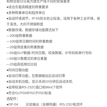
和称台部分分离方便生产线不同的安装要求
●适合负载高精度的称重要求
●多种称重单位和程序单位
●自动环境调节，IP-65防水防尘标准，适用于各种工业环境，易
于清洗，大的不锈钢称盘
●数据存储，数据存储功能模式如下
—200组称重数据
—100组带日期时间的称重数据
—20组带皮重的称重数据
—50组GLP数据-时间日期，校准数据，ID号码和串行号码
—50组计数模式的单位重量
—20组高低限位比较
●时间日期功能
●自动归零功能，在数据输出后自动归零
●自动关机功能，显示关闭10分钟后自动关机
●自带标准RS-232C接口和WinCT软件
●符合GLP/GNP/GCP/ISO标准
选配件
：
●GP-04 比较输出（含蜂鸣器）/RS-232/电流环