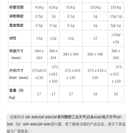
称重范围
41Kg
61Kg
61Kg
101Kg
101Kg
读数精度
0.5g
1g
0.1g
1g
10g/ 1g
重复精度
0.5g
0.1g
0.1g
1g
5g/ 1g
±10g/
线性
±1g
±1g
±1g
±2
±2g
称盘尺寸
384 x
384 x
386 x
384 x 344
386 x 346
（mm）
344
344
346
372
373
外形尺寸
372x615
373 x 615
373 x 615 x
x 615
x 615
DxH（mm）
x130
x 130
130
x 130
x 130
重量
（
约
17
17
17
18
18
Kg）
如果你对
GP-40K/GP-60KGP系列精密工业天平|日本AND电子天平GP-
30K（S）/GP-40K/GP-60K
感兴趣，想了解更详细的产品信息，填写下表直
接与厂家联系：