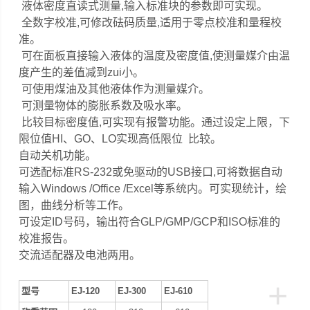
液体密度直读式测量,输入标准块的参数即可实现。
全数字校准,可修改砝码质量,适用于零点校准和量程校
准。
可在面板直接输入液体的温度及密度值,使测量媒介由温
度产生的差值减到zui小。
可使用煤油及其他液体作为测量媒介。
可测量物体的膨胀系数及吸水率。
比较目标密度值,可实现有报警功能。通过设定上限，下
限位值HI、GO、LO实现高低限位 比较。
自动关机功能。
可选配标准RS-232或免驱动的USB接口,可将数据自动
输入Windows /Office /Excel等系统内。可实现统计，绘
图，曲线分析等工作。
可设定ID号码，输出符合GLP/GMP/GCP和ISO标准的
校准报告。
交流适配器及电池两用。
+
型号
EJ-120
EJ-300
EJ-610